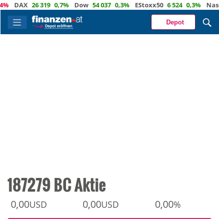
DAX
26 319
0,7%
Dow
54 037
0,3%
EStoxx50
6 524
0,3%
Nasdaq
Depot
187279 BC Aktie
0,00
0,00
0,00
USD
USD
%