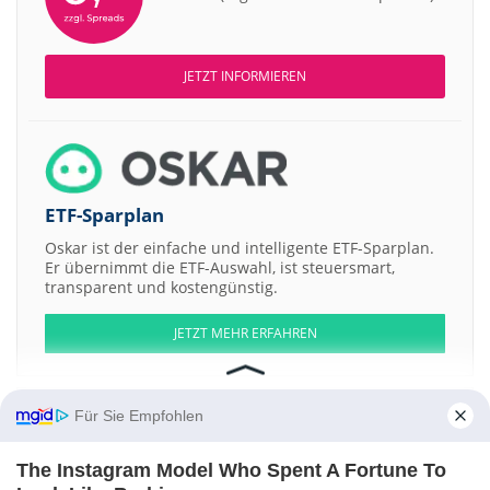
JETZT INFORMIEREN
ETF-Sparplan
Oskar ist der einfache und intelligente ETF-Sparplan.
Er übernimmt die ETF-Auswahl, ist steuersmart,
transparent und kostengünstig.
JETZT MEHR ERFAHREN
Für Sie Empfohlen
Aktien ATX
DAX
EuroStoxx 50
Dow Jones
NASDAQ 100
Nikkei 225
The Instagram Model Who Spent A Fortune To
S&P 500