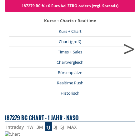
187279 BC für 0 Euro bei ZERO ordern (zzgl. Spreads)
Kurse + Charts + Realtime
Kurs + Chart
>
Chart (groß)
Times + Sales
Chartvergleich
Börsenplätze
Realtime Push
Historisch
187279 BC CHART - 1 JAHR - NASO
Intraday
1W
3M
1J
3J
5J
MAX