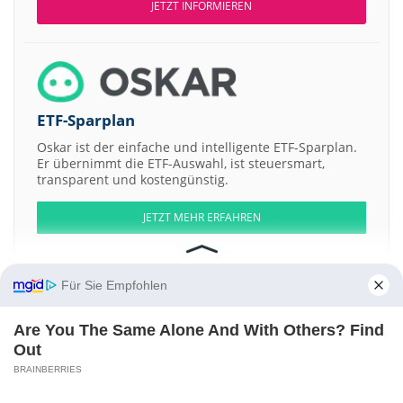
JETZT INFORMIEREN
ETF-Sparplan
Oskar ist der einfache und intelligente ETF-Sparplan.
Er übernimmt die ETF-Auswahl, ist steuersmart,
transparent und kostengünstig.
JETZT MEHR ERFAHREN
Für Sie Empfohlen
Aktien ATX
DAX
EuroStoxx 50
Dow Jones
NASDAQ 100
Nikkei 225
Are You The Same Alone And With Others? Find
S&P 500
Out
BRAINBERRIES
Weitere Aktien:
China Merchants Dichain
Windsor Energy Resources
Town Health