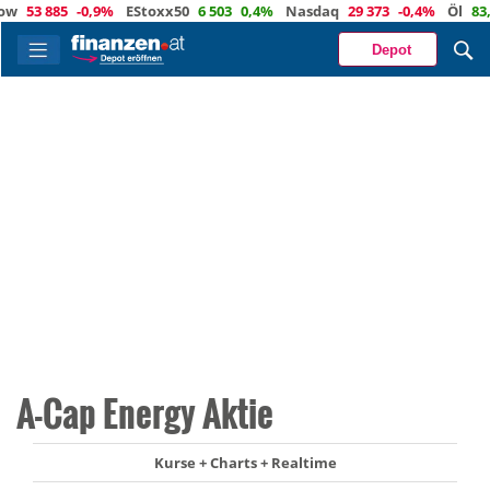
53 885
-0,9%
EStoxx50
6 503
0,4%
Nasdaq
29 373
-0,4%
Öl
83,3
Depot
A-Cap Energy Aktie
Kurse + Charts + Realtime