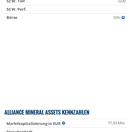
52 W. Tief
0,00
52 W. Perf.
Börse
SIN
ALLIANCE MINERAL ASSETS KENNZAHLEN
77.93 Mio.
Marktkapitalisierung in EUR
Streubesitz %
-