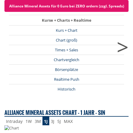
Alliance Mineral Assets für 0 Euro bei ZERO ordern (zzgl. Spreads)
Kurse + Charts + Realtime
Kurs + Chart
>
Chart (groß)
Times + Sales
Chartvergleich
Börsenplätze
Realtime Push
Historisch
ALLIANCE MINERAL ASSETS CHART - 1 JAHR - SIN
Intraday
1W
3M
1J
3J
5J
MAX