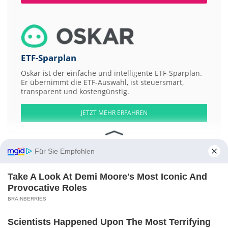
ETF-Sparplan
Oskar ist der einfache und intelligente ETF-Sparplan.
Er übernimmt die ETF-Auswahl, ist steuersmart,
transparent und kostengünstig.
JETZT MEHR ERFAHREN
Für Sie Empfohlen
Aktien ATX
DAX
EuroStoxx 50
Dow Jones
NASDAQ 100
Nikkei 225
Take A Look At Demi Moore's Most Iconic And
S&P 500
Provocative Roles
BRAINBERRIES
Weitere Aktien:
Ahlstrom-Munksjo
Ares Management Corporation Registered Shs
The People's Insurance Company
Scandinavian Real Heart AB
Scientists Happened Upon The Most Terrifying