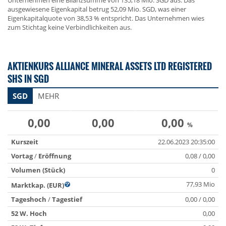
Unternehmen eine Bilanzsumme von 135,18 Mio. SGD aus. Das
ausgewiesene Eigenkapital betrug 52,09 Mio. SGD, was einer
Eigenkapitalquote von 38,53 % entspricht. Das Unternehmen wies
zum Stichtag keine Verbindlichkeiten aus.
AKTIENKURS ALLIANCE MINERAL ASSETS LTD REGISTERED
SHS IN SGD
SGD
MEHR
0,00
0,00
0,00
%
Kurszeit
22.06.2023 20:35:00
Vortag
/
Eröffnung
0,08 / 0,00
Volumen (Stück)
0
77,93 Mio
Marktkap. (EUR)
Tageshoch
/
Tagestief
0,00 / 0,00
52 W. Hoch
0,00