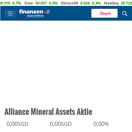
9
0,7%
Dow
54 037
0,3%
EStoxx50
6 524
0,3%
Nasdaq
29 722
1,
Depot
Alliance Mineral Assets Aktie
0,00
0,00
0,00
SGD
SGD
%