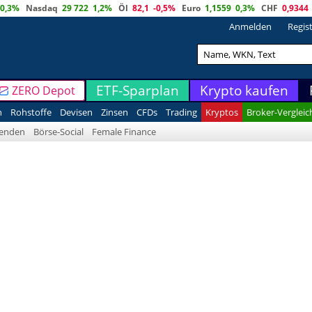
0,3%
Nasdaq
29 722
1,2%
Öl
82,1
-0,5%
Euro
1,1559
0,3%
CHF
0,9344
Anmelden
Regis
ETF-Sparplan
Krypto kaufen
ZERO Depot
n
Rohstoffe
Devisen
Zinsen
CFDs
Trading
Kryptos
Broker-Vergleic
denden
Börse-Social
Female Finance