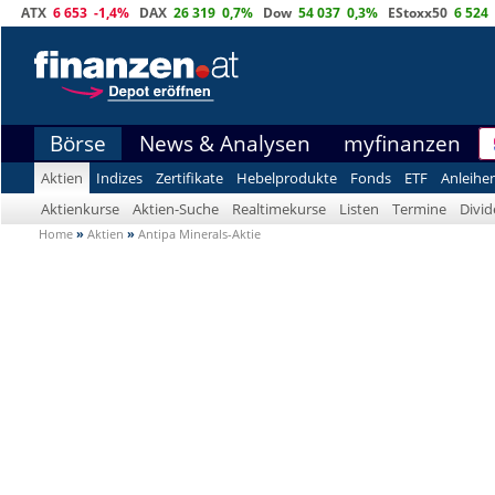
ATX
6 653
-1,4%
DAX
26 319
0,7%
Dow
54 037
0,3%
EStoxx50
6 524
Börse
News & Analysen
myfinanzen
Aktien
Indizes
Zertifikate
Hebelprodukte
Fonds
ETF
Anleihe
Aktienkurse
Aktien-Suche
Realtimekurse
Listen
Termine
Divi
Home
»
Aktien
»
Antipa Minerals-Aktie