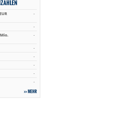
NZAHLEN
 EUR
-
-
Mio.
-
-
-
-
-
-
MEHR