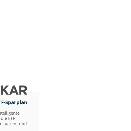
TF-Sparplan
ntelligente
die ETF-
ransparent und