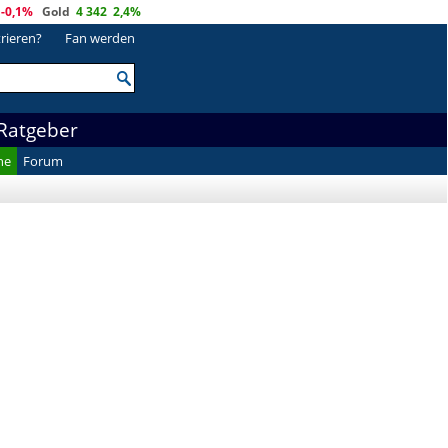
-0,1%
Gold
4 342
2,4%
trieren?
Fan werden
Ratgeber
he
Forum