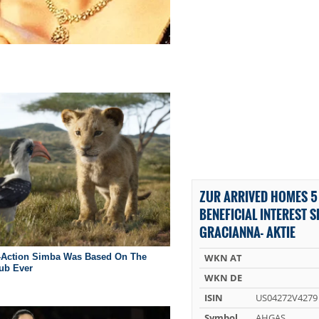
ZUR ARRIVED HOMES 5
BENEFICIAL INTEREST SE
GRACIANNA- AKTIE
WKN AT
WKN DE
ISIN
US04272V4279
Symbol
AHGAS