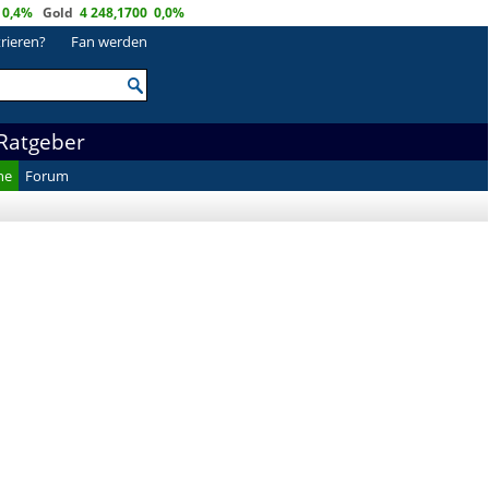
0,4%
Gold
4 248,1700
0,0%
trieren?
Fan werden
Ratgeber
he
Forum