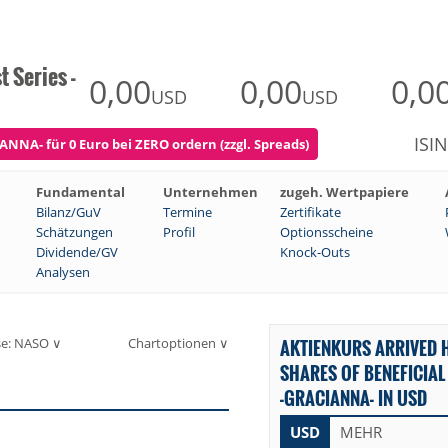
 Series -
0,00
0,00
0,0
USD
USD
ISI
ANNA- für 0 Euro bei ZERO ordern (zzgl. Spreads)
Fundamental
Unternehmen
zugeh. Wertpapiere
Bilanz/GuV
Termine
Zertifikate
Schätzungen
Profil
Optionsscheine
Dividende/GV
Knock-Outs
Analysen
se: NASO ∨
Chartoptionen ∨
AKTIENKURS ARRIVED 
SHARES OF BENEFICIAL 
-GRACIANNA- IN USD
USD
MEHR