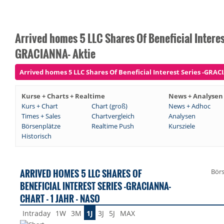
Arrived homes 5 LLC Shares Of Beneficial Interest
GRACIANNA- Aktie
Arrived homes 5 LLC Shares Of Beneficial Interest Series -GRACI
Kurse + Charts + Realtime
News + Analysen
Kurs + Chart
Chart (groß)
News + Adhoc
Times + Sales
Chartvergleich
Analysen
Börsenplätze
Realtime Push
Kursziele
Historisch
ARRIVED HOMES 5 LLC SHARES OF
Bör
BENEFICIAL INTEREST SERIES -GRACIANNA-
CHART - 1 JAHR - NASO
Intraday
1W
3M
1J
3J
5J
MAX