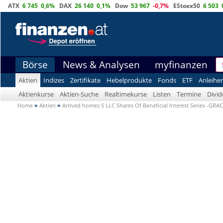
ATX
6 745
0,6%
DAX
26 140
0,1%
Dow
53 967
-0,7%
EStoxx50
6 503
Börse
News & Analysen
myfinanzen
Aktien
Indizes
Zertifikate
Hebelprodukte
Fonds
ETF
Anleihe
Aktienkurse
Aktien-Suche
Realtimekurse
Listen
Termine
Divi
Home
»
Aktien
»
Arrived homes 5 LLC Shares Of Beneficial Interest Series -GRA