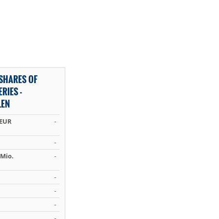
 SHARES OF
RIES -
LEN
 EUR
-
-
Mio.
-
-
-
-
-