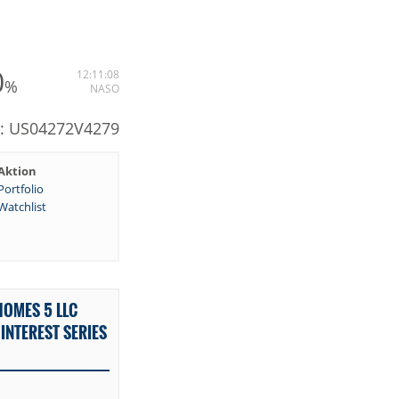
0
12:11:08
%
NASO
N: US04272V4279
Aktion
Portfolio
Watchlist
HOMES 5 LLC
INTEREST SERIES