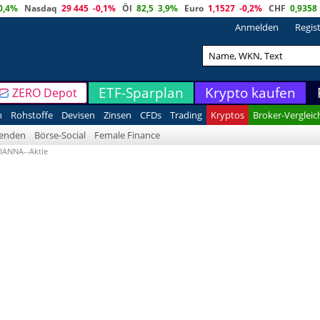
0,4%
Nasdaq
29 445
-0,1%
Öl
82,5
3,9%
Euro
1,1527
-0,2%
CHF
0,9358
Anmelden
Regis
ETF-Sparplan
Krypto kaufen
ZERO Depot
n
Rohstoffe
Devisen
Zinsen
CFDs
Trading
Kryptos
Broker-Vergleic
denden
Börse-Social
Female Finance
CIANNA--Aktie