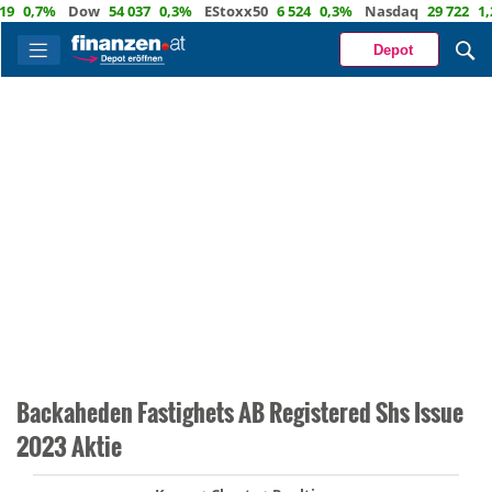
0,7%
Dow
54 037
0,3%
EStoxx50
6 524
0,3%
Nasdaq
29 722
1,2%
Depot
Backaheden Fastighets AB Registered Shs Issue
2023 Aktie