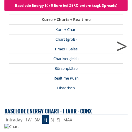
Baselode Energy für 0 Euro bei ZERO ordern (zzgl. Spreads)
Kurse + Charts + Realtime
Kurs + Chart
>
Chart (groß)
Times + Sales
Chartvergleich
Börsenplätze
Realtime Push
Historisch
BASELODE ENERGY CHART - 1 JAHR - CDNX
Intraday
1W
3M
1J
3J
5J
MAX