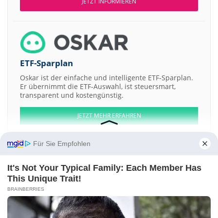
JETZT INFORMIEREN
ETF-Sparplan
Oskar ist der einfache und intelligente ETF-Sparplan.
Er übernimmt die ETF-Auswahl, ist steuersmart,
transparent und kostengünstig.
JETZT MEHR ERFAHREN
Für Sie Empfohlen
It's Not Your Typical Family: Each Member Has
Aktien ATX
DAX
EuroStoxx 50
Dow Jones
NASDAQ 100
Nikkei 225
This Unique Trait!
S&P 500
BRAINBERRIES
Weitere Aktien:
SCE Intelligent Commercial Management Holdings
JX Energy
Anglesey Mining
ACTBE
Starwood European Real Estate Finance