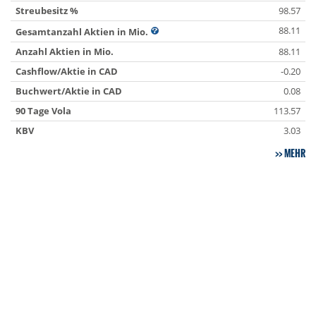
Streubesitz %
98.57
88.11
Gesamtanzahl Aktien in Mio.
Anzahl Aktien in Mio.
88.11
Cashflow/Aktie in CAD
-0.20
Buchwert/Aktie in CAD
0.08
90 Tage Vola
113.57
KBV
3.03
MEHR