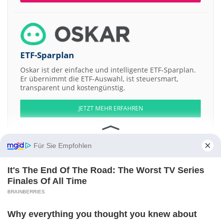
ETF-Sparplan
Oskar ist der einfache und intelligente ETF-Sparplan.
Er übernimmt die ETF-Auswahl, ist steuersmart,
transparent und kostengünstig.
JETZT MEHR ERFAHREN
Für Sie Empfohlen
Aktien ATX
DAX
EuroStoxx 50
Dow Jones
NASDAQ 100
Nikkei 225
It's The End Of The Road: The Worst TV Series
S&P 500
Finales Of All Time
BRAINBERRIES
Weitere Aktien:
Qualigen Therapeutics
Qomolangma Acquisition
Energy World
Corporation
Besra Gold
RSE Collection LLC Membership Interests
Why everything you thought you knew about
Series -58Pele4 1958 Pele World Cup Debut-