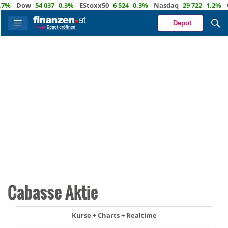
%
Dow
54 037
0,3%
EStoxx50
6 524
0,3%
Nasdaq
29 722
1,2%
Öl
Depot
Cabasse Aktie
Kurse + Charts + Realtime