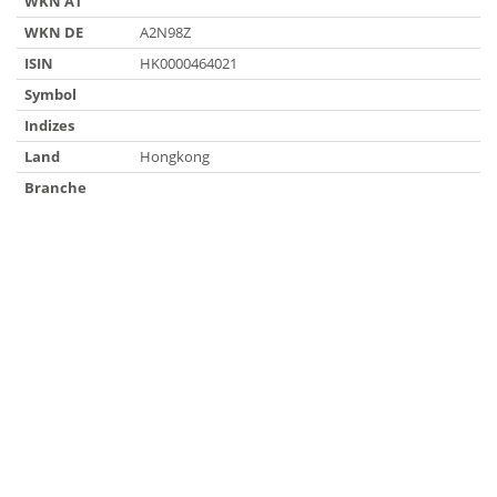
WKN AT
WKN DE
A2N98Z
ISIN
HK0000464021
Symbol
Indizes
Land
Hongkong
Branche