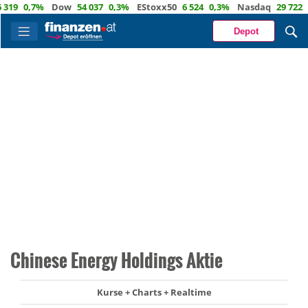
0,7%
Dow
54 037
0,3%
EStoxx50
6 524
0,3%
Nasdaq
29 722
1,2
Depot
Chinese Energy Holdings Aktie
Kurse + Charts + Realtime