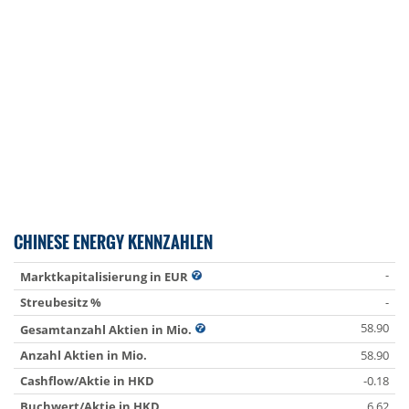
CHINESE ENERGY KENNZAHLEN
-
Marktkapitalisierung in EUR
Streubesitz %
-
58.90
Gesamtanzahl Aktien in Mio.
Anzahl Aktien in Mio.
58.90
Cashflow/Aktie in HKD
-0.18
Buchwert/Aktie in HKD
6.62