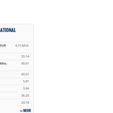
NATIONAL
 EUR
4.15 Mrd.
55.14
Mio.
45.01
45.01
5.81
3.94
36.20
24.18
MEHR