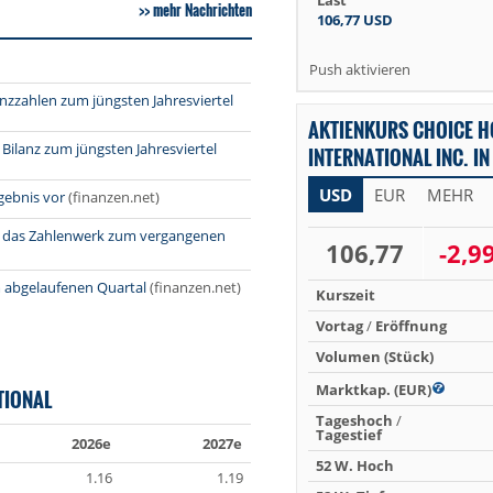
Last
mehr Nachrichten
106,77
USD
Push aktivieren
lanzzahlen zum jüngsten Jahresviertel
AKTIENKURS CHOICE H
 Bilanz zum jüngsten Jahresviertel
INTERNATIONAL INC. IN
USD
EUR
MEHR
rgebnis vor
(finanzen.net)
llt das Zahlenwerk zum vergangenen
106,77
-2,9
m abgelaufenen Quartal
(finanzen.net)
Kurszeit
Vortag
/
Eröffnung
Volumen (Stück)
Marktkap. (EUR)
TIONAL
Tageshoch
/
Tagestief
2026e
2027e
52 W. Hoch
1.16
1.19