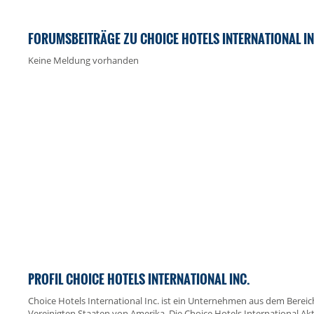
FORUMSBEITRÄGE ZU CHOICE HOTELS INTERNATIONAL IN
Keine Meldung vorhanden
PROFIL CHOICE HOTELS INTERNATIONAL INC.
Choice Hotels International Inc. ist ein Unternehmen aus dem Bereic
Vereinigten Staaten von Amerika. Die Choice Hotels International Ak