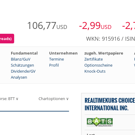
106,77
-2,99
-2
USD
USD
WKN: 915916 / ISI
reads)
Fundamental
Unternehmen
zugeh. Wertpapiere
Bilanz/GuV
Termine
Zertifikate
Schätzungen
Profil
Optionsscheine
Dividende/GV
Knock-Outs
Analysen
rse: BTT ∨
Chartoptionen ∨
REALTIMEKURS CHOICE
INTERNATIONAL INC.