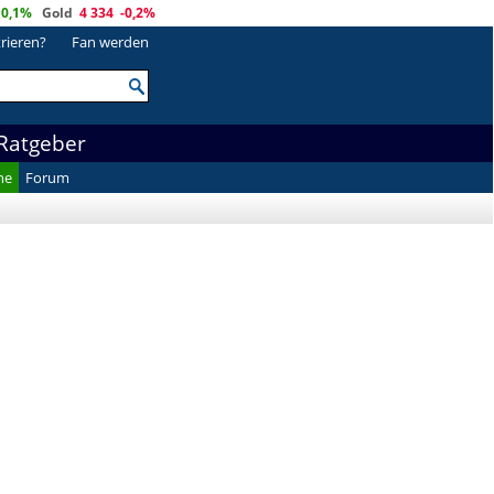
0,1%
Gold
4 334
-0,2%
trieren?
Fan werden
Ratgeber
he
Forum