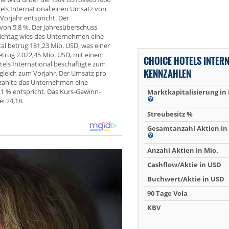
els International einen Umsatz von
orjahr entspricht. Der
 von 5,8 %. Der Jahresüberschuss
tichtag wies das Unternehmen eine
l betrug 181,23 Mio. USD, was einer
trug 2.022,45 Mio. USD, mit einem
CHOICE HOTELS INTER
els International beschäftigte zum
KENNZAHLEN
rgleich zum Vorjahr. Der Umsatz pro
r zahlte das Unternehmen eine
21 % entspricht. Das Kurs-Gewinn-
Marktkapitalisierung in
ei 24,18.
Streubesitz %
Gesamtanzahl Aktien in 
Anzahl Aktien in Mio.
Cashflow/Aktie in USD
Buchwert/Aktie in USD
90 Tage Vola
KBV