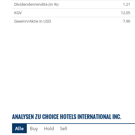
Dividendenrendite (in %)
1.21
KGV
12.05
Gewinn/Aktie in USD
7.90
ANALYSEN ZU CHOICE HOTELS INTERNATIONAL INC.
Alle
Buy
Hold
Sell