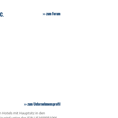
C.
zum Forum
zum Unternehmensprofil
h Hotels mit Hauptsitz in den
tie wird unter der ISIN US1699051066