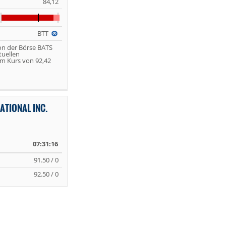
84,12
BTT
on der Börse BATS
tuellen
m Kurs von 92,42
ATIONAL INC.
07:31:16
91.50 / 0
92.50 / 0