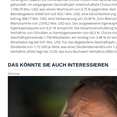
gehandelt. Im vergangenen Geschäftsjahr erwirtschaftete Choice Hot
1.596,79 Mio. USD, was einem Wachstum von 0,75 % gegenüber dem V
Betriebsgewinn belief sich auf 453,1 Mio. USD, eine Verschlechterung
betrug 368,17 Mio. USD, eine Verbesserung um 23,49 %. Zum Bilanzs
Bilanzsumme von 2.918,2 Mio. USD aus. Das ausgewiesene Eigenkapita
Eigenkapitalquote von 6,21 % entspricht. Die Gesamtverschuldung be
Verhältnis von Schulden zu Vermögenswerten von 69,3 %. Choice Hot
Geschäftsjahresende 1.754 Mitarbeiter, ein Anstieg von 3,48 % im Ve
Mitarbeiter lag bei 0,91 Mio. USD. Für das abgelaufene Geschäftsjah
Dividende von 1,15 USD je Aktie, was einer Dividendenrendite von 1,
Verhältnis (KGV) liegt bei 12,05, das Kurs-Buchwert-Verhältnis (KBV) b