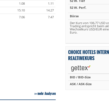
52 W. Tief
1.08
1.11
52 W. Perf.
15.10
14.27
Börse
7.06
7.47
Der Kurs von 106,77 USD v
Trading entspricht beim ak
Wechselkurs USD/EUR eine
Euro.
CHOICE HOTELS INTERN
REALTIMEKURS
BID / BID-Size
ASK / ASK-Size
mehr Analysen