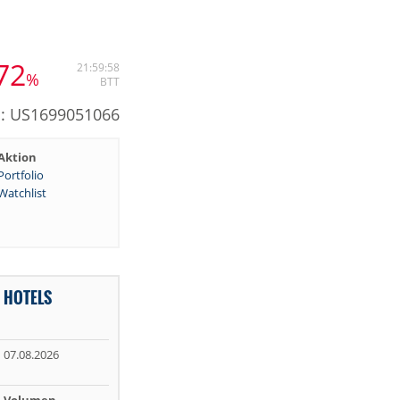
,72
21:59:58
%
BTT
N: US1699051066
Aktion
Portfolio
Watchlist
 HOTELS
07.08.2026