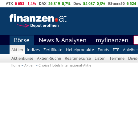
ATX
6 653
-1,4%
DAX
26 319
0,7%
Dow
54 037
0,3%
EStoxx50
6 524
Börse
News & Analysen
myfinanzen
Aktien
Indizes
Zertifikate
Hebelprodukte
Fonds
ETF
Anleihe
Aktienkurse
Aktien-Suche
Realtimekurse
Listen
Termine
Divi
Home
»
Aktien
»
Choice Hotels International-Aktie