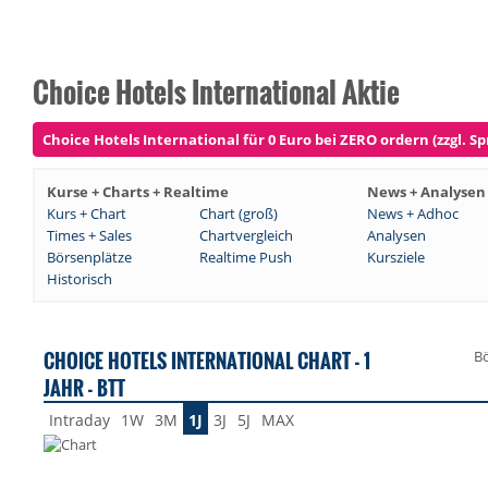
Choice Hotels International Aktie
Choice Hotels International für 0 Euro bei ZERO ordern (zzgl. Sp
Kurse + Charts + Realtime
News + Analysen
Kurs + Chart
Chart (groß)
News + Adhoc
Times + Sales
Chartvergleich
Analysen
Börsenplätze
Realtime Push
Kursziele
Historisch
CHOICE HOTELS INTERNATIONAL CHART - 1
Bö
JAHR - BTT
Intraday
1W
3M
1J
3J
5J
MAX