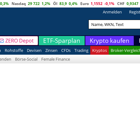
0,3%
Nasdaq
29 722
1,2%
Öl
83,9
0,4%
Euro
1,1552
-0,1%
CHF
0,9347
Anmelden
Regis
ETF-Sparplan
Krypto kaufen
ZERO Depot
n
Rohstoffe
Devisen
Zinsen
CFDs
Trading
Kryptos
Broker-Vergleic
denden
Börse-Social
Female Finance