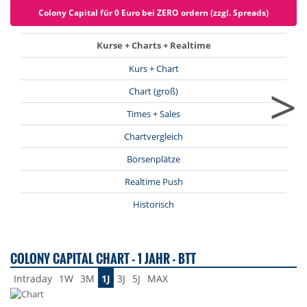
Colony Capital für 0 Euro bei ZERO ordern (zzgl. Spreads)
Kurse + Charts + Realtime
Kurs + Chart
>
Chart (groß)
Times + Sales
Chartvergleich
Börsenplätze
Realtime Push
Historisch
COLONY CAPITAL CHART - 1 JAHR - BTT
Intraday
1W
3M
1J
3J
5J
MAX