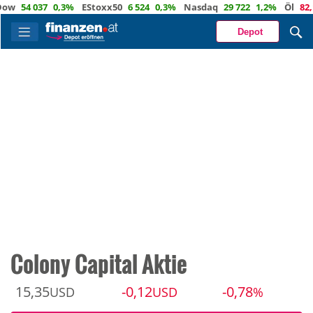
54 037
0,3%
EStoxx50
6 524
0,3%
Nasdaq
29 722
1,2%
Öl
82,1
-0
Depot
Colony Capital Aktie
15,35
-0,12
-0,78
USD
USD
%