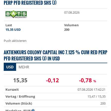
PERP PFD REGISTERED SHS (J)
07.08.2026
Last
Volumen
15,35
USD
200
Push aktivieren
AKTIENKURS COLONY CAPITAL INC 7.125 % CUM RED PERP
PFD REGISTERED SHS (J) IN USD
USD
MEHR
15,35
-0,12
-0,78
%
Kurszeit
07.08.2026 17:42:21
Vortag
/
Eröffnung
15,47 / 15,35
Volumen (Stück)
200
Marktkap. (EUR)