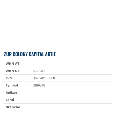
ZUR COLONY CAPITAL AKTIE
WKN AT
WKN DE
A3CS4D
ISIN
US25401T3068
Symbol
DBRG.PJ
Indizes
Land
Branche