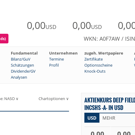
0,00
0,00
0,0
USD
USD
WKN: A0F7AW / ISI
ds)
Fundamental
Unternehmen
zugeh. Wertpapiere
Bilanz/GuV
Termine
Zertifikate
Schätzungen
Profil
Optionsscheine
Dividende/GV
Knock-Outs
Analysen
se: NASO ∨
Chartoptionen ∨
AKTIENKURS DEEP FIEL
INCSHS -A- IN USD
USD
MEHR
0,00
0,00