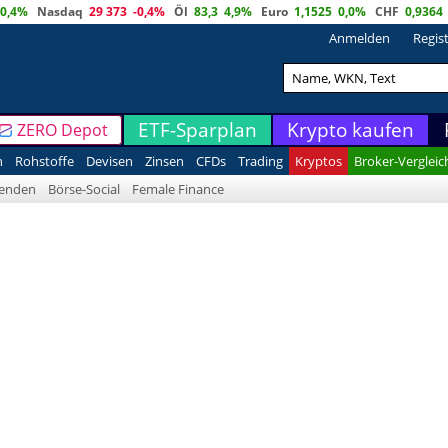
0,4%
Nasdaq
29 373
-0,4%
Öl
83,3
4,9%
Euro
1,1525
0,0%
CHF
0,9364
Anmelden
Regis
ETF-Sparplan
Krypto kaufen
ZERO Depot
n
Rohstoffe
Devisen
Zinsen
CFDs
Trading
Kryptos
Broker-Vergleic
denden
Börse-Social
Female Finance