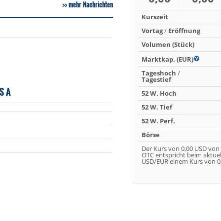
mehr Nachrichten
Kurszeit
Vortag
/
Eröffnung
Volumen (Stück)
Marktkap. (EUR)
Tageshoch
/
Tagestief
S A
52 W. Hoch
52 W. Tief
52 W. Perf.
Börse
Der Kurs von 0,00 USD von
OTC entspricht beim aktue
USD/EUR einem Kurs von 0,