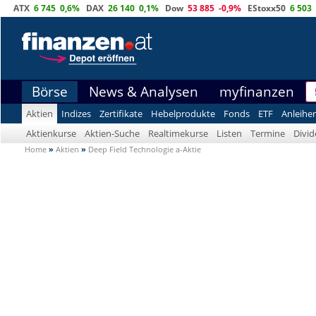
ATX
6 745
0,6%
DAX
26 140
0,1%
Dow
53 885
-0,9%
EStoxx50
6 503
Börse
News & Analysen
myfinanzen
Aktien
Indizes
Zertifikate
Hebelprodukte
Fonds
ETF
Anleihe
Aktienkurse
Aktien-Suche
Realtimekurse
Listen
Termine
Divi
Home
»
Aktien
»
Deep Field Technologie a-Aktie