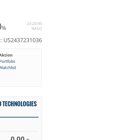
0
23:20:00
%
NASO
N: US2437231036
Aktion
Portfolio
Watchlist
D TECHNOLOGIES
0,00