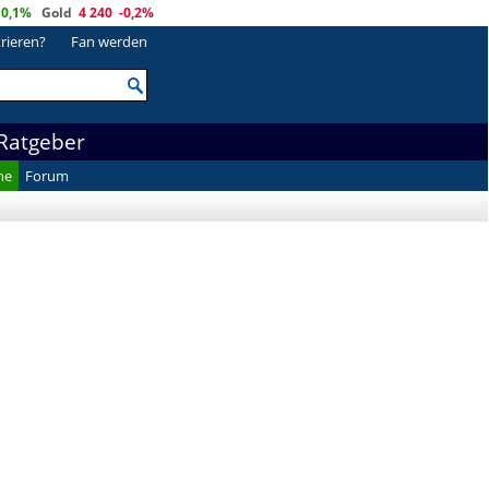
0,1%
Gold
4 240
-0,2%
trieren?
Fan werden
Ratgeber
he
Forum