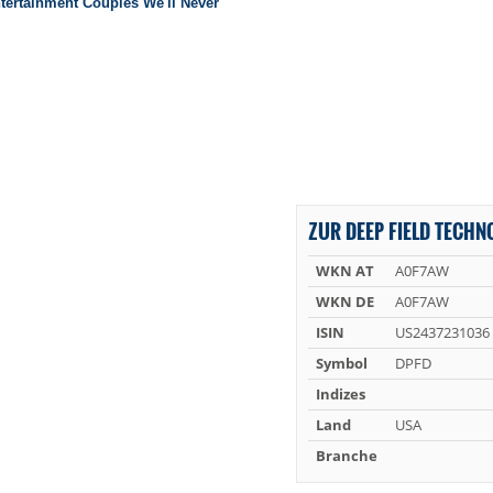
ZUR DEEP FIELD TECHN
WKN AT
A0F7AW
WKN DE
A0F7AW
ISIN
US2437231036
Symbol
DPFD
Indizes
Land
USA
Branche