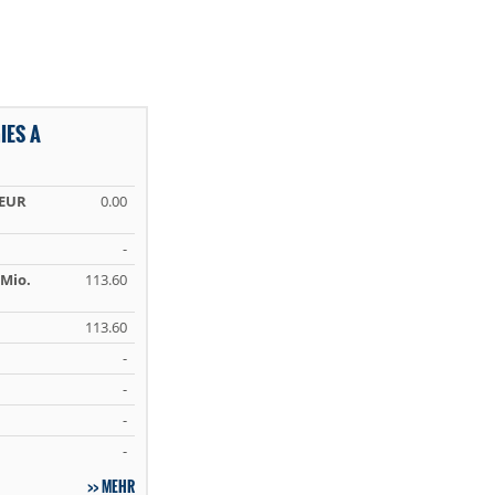
IES A
 EUR
0.00
-
Mio.
113.60
113.60
-
-
-
-
MEHR