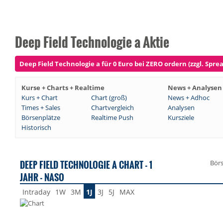
Deep Field Technologie a Aktie
Deep Field Technologie a für 0 Euro bei ZERO ordern (zzgl. Sprea
Kurse + Charts + Realtime
News + Analysen
Kurs + Chart
Chart (groß)
News + Adhoc
Times + Sales
Chartvergleich
Analysen
Börsenplätze
Realtime Push
Kursziele
Historisch
DEEP FIELD TECHNOLOGIE A CHART - 1
Bör
JAHR - NASO
Intraday
1W
3M
1J
3J
5J
MAX