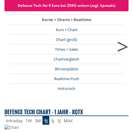
Defence Tech für 0 Euro bei ZERO ordern (zzgl. Spreads)
Kurse + Charts + Realtime
Kurs + Chart
>
Chart (groß)
Times + Sales
Chartvergleich
Börsenplätze
Realtime Push
Historisch
DEFENCE TECH CHART - 1 JAHR - XQTX
Intraday
1W
3M
1J
3J
5J
MAX