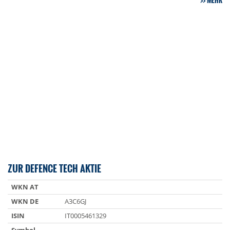
MEHR
ZUR DEFENCE TECH AKTIE
WKN AT
WKN DE
A3C6GJ
ISIN
IT0005461329