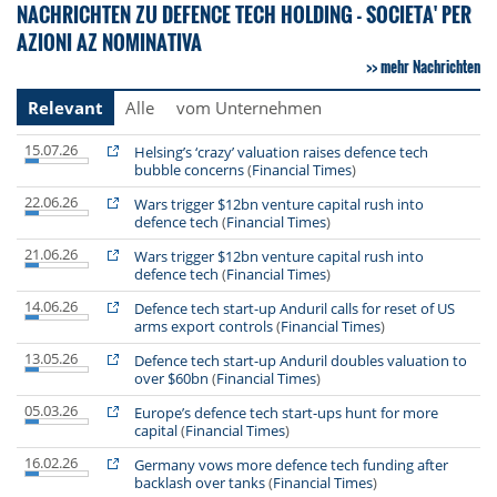
NACHRICHTEN ZU DEFENCE TECH HOLDING - SOCIETA' PER
AZIONI AZ NOMINATIVA
mehr Nachrichten
Relevant
Alle
vom Unternehmen
15.07.26
Helsing’s ‘crazy’ valuation raises defence tech
bubble concerns
(
Financial Times
)
22.06.26
Wars trigger $12bn venture capital rush into
defence tech
(
Financial Times
)
21.06.26
Wars trigger $12bn venture capital rush into
defence tech
(
Financial Times
)
14.06.26
Defence tech start-up Anduril calls for reset of US
arms export controls
(
Financial Times
)
13.05.26
Defence tech start-up Anduril doubles valuation to
over $60bn
(
Financial Times
)
05.03.26
Europe’s defence tech start-ups hunt for more
capital
(
Financial Times
)
16.02.26
Germany vows more defence tech funding after
backlash over tanks
(
Financial Times
)