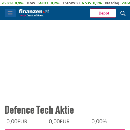
9
0,9%
Dow
54 011
0,2%
EStoxx50
6 535
0,5%
Nasdaq
29 642
0,
Depot
Defence Tech Aktie
0,00
0,00
0,00
EUR
EUR
%