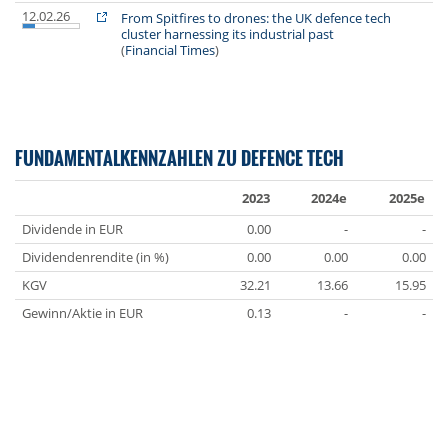
12.02.26
From Spitfires to drones: the UK defence tech
cluster harnessing its industrial past
(
Financial Times
)
FUNDAMENTALKENNZAHLEN ZU DEFENCE TECH
2023
2024e
2025e
Dividende in EUR
0.00
-
-
Dividendenrendite (in %)
0.00
0.00
0.00
KGV
32.21
13.66
15.95
Gewinn/Aktie in EUR
0.13
-
-