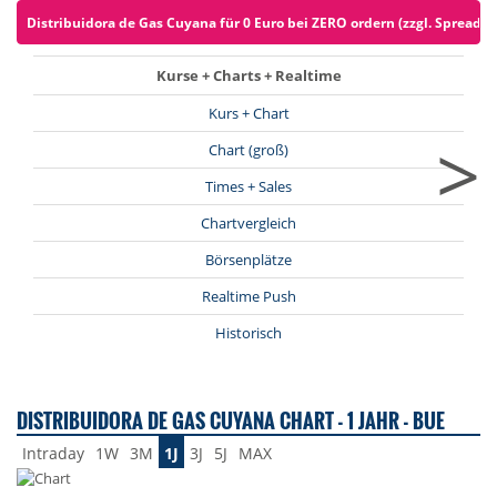
Distribuidora de Gas Cuyana für 0 Euro bei ZERO ordern (zzgl. Spreads)
Kurse + Charts + Realtime
Kurs + Chart
>
Chart (groß)
Times + Sales
Chartvergleich
Börsenplätze
Realtime Push
Historisch
DISTRIBUIDORA DE GAS CUYANA CHART - 1 JAHR - BUE
Intraday
1W
3M
1J
3J
5J
MAX