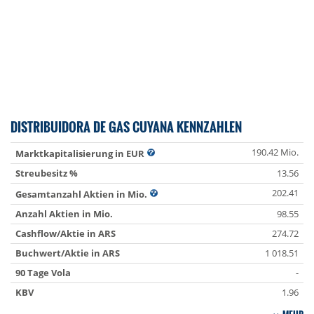
DISTRIBUIDORA DE GAS CUYANA KENNZAHLEN
190.42 Mio.
Marktkapitalisierung in EUR
Streubesitz %
13.56
202.41
Gesamtanzahl Aktien in Mio.
Anzahl Aktien in Mio.
98.55
Cashflow/Aktie in ARS
274.72
Buchwert/Aktie in ARS
1 018.51
90 Tage Vola
-
KBV
1.96