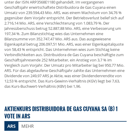
unter der ISIN ARP3568E1180 gehandelt. Im vergangenen
Geschäftsjahr erwirtschaftete Distribuidora de Gas Cuyana einen
Umsatz von 239.594,43 Mio. ARS, was einem Wachstum von 34,76 %
gegenüber dem Vorjahr entspricht. Der Betriebsverlust belief sich auf
2.716,14 Mio. ARS, eine Verschlechterung von 1.083,79 %. Der
Jahresüberschuss betrug 52.887,88 Mio. ARS, eine Verbesserung um
197,34 %. Zum Bilanzstichtag wies das Unternehmen eine
Bilanzsumme von 352.747,47 Mio. ARS aus. Das ausgewiesene
Eigenkapital betrug 206.097,51 Mio. ARS, was einer Eigenkapitalquote
von 58,43 % entspricht. Das Unternehmen wies zum Stichtag keine
Verbindlichkeiten aus. Distribuidora de Gas Cuyana beschäftigte zum
Geschäftsjahresende 252 Mitarbeiter, ein Anstieg von 3,7 % im
Vergleich zum Vorjahr. Der Umsatz pro Mitarbeiter lag bei 950,77 Mio.
ARS. Für das abgelaufene Geschäftsjahr zahlte das Unternehmen eine
Dividende von 249,97 ARS je Aktie, was einer Dividendenrendite von
12,53 % entspricht. Das Kurs-Gewinn-Verhältnis (KGV) liegt bei 7,63,
das Kurs-Buchwert-Verhältnis (KBV) bei 1,96.
AKTIENKURS DISTRIBUIDORA DE GAS CUYANA SA (B) 1
VOTE IN ARS
ARS
MEHR