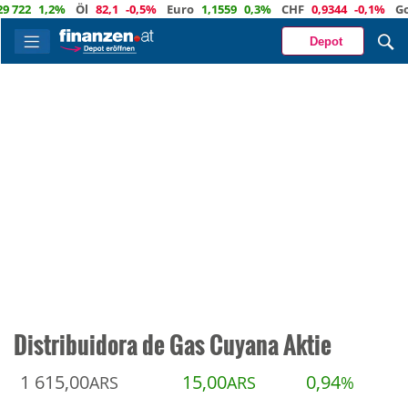
2
1,2%
Öl
82,1
-0,5%
Euro
1,1559
0,3%
CHF
0,9344
-0,1%
Gold
4
Depot
Distribuidora de Gas Cuyana Aktie
1 615,00
15,00
0,94
ARS
ARS
%