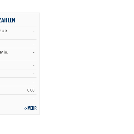
ZAHLEN
 EUR
-
-
Mio.
-
-
-
-
0.00
-
MEHR