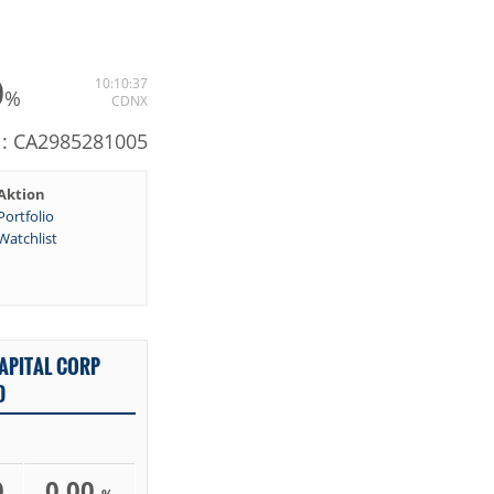
0
10:10:37
%
CDNX
N: CA2985281005
Aktion
Portfolio
Watchlist
APITAL CORP
D
0
0,00