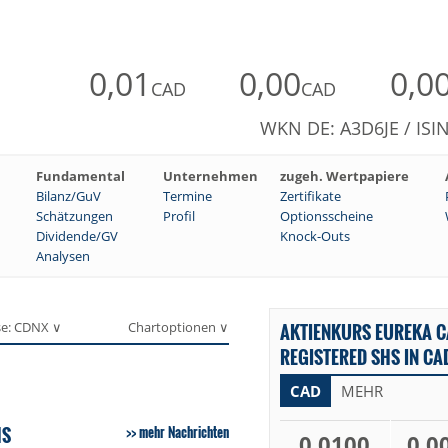
0,01
0,00
0,0
CAD
CAD
WKN DE: A3D6JE / ISI
Fundamental
Unternehmen
zugeh. Wertpapiere
Bilanz/GuV
Termine
Zertifikate
Schätzungen
Profil
Optionsscheine
Dividende/GV
Knock-Outs
Analysen
se: CDNX ∨
Chartoptionen ∨
AKTIENKURS EUREKA C
REGISTERED SHS IN CA
CAD
MEHR
HS
mehr Nachrichten
0,0100
0,0