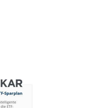
TF-Sparplan
ntelligente
die ETF-