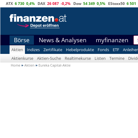
ATX
6 730
0,4%
DAX
26 087
-0,2%
Dow
54 349
0,5%
EStoxx50
6 501
Börse
News & Analysen
myfinanzen
Aktien
Indizes
Zertifikate
Hebelprodukte
Fonds
ETF
Anleihe
Aktienkurse
Aktien-Suche
Realtimekurse
Listen
Termine
Divi
Home
»
Aktien
»
Eureka Capital-Aktie