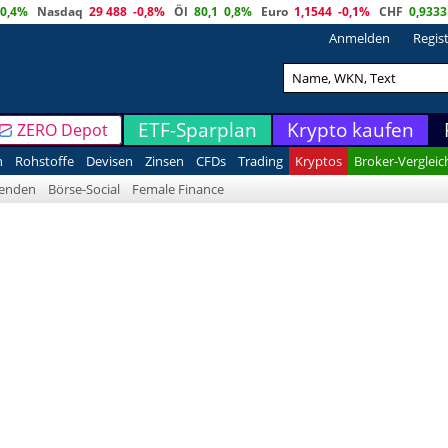
0,4%
Nasdaq
29 488
-0,8%
Öl
80,1
0,8%
Euro
1,1544
-0,1%
CHF
0,9333
Anmelden
Regis
ETF-Sparplan
Krypto kaufen
ZERO Depot
n
Rohstoffe
Devisen
Zinsen
CFDs
Trading
Kryptos
Broker-Vergleic
denden
Börse-Social
Female Finance