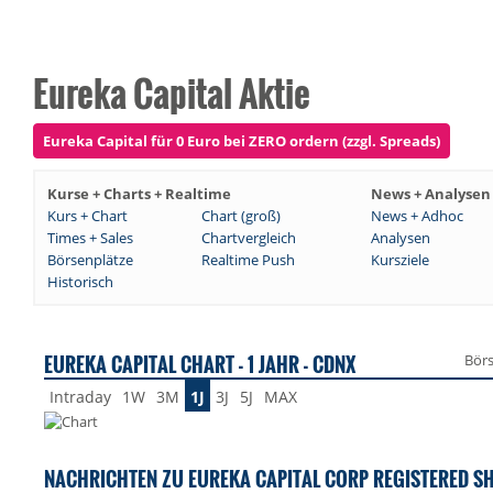
Eureka Capital Aktie
Eureka Capital für 0 Euro bei ZERO ordern (zzgl. Spreads)
Kurse + Charts + Realtime
News + Analysen
Kurs + Chart
Chart (groß)
News + Adhoc
Times + Sales
Chartvergleich
Analysen
Börsenplätze
Realtime Push
Kursziele
Historisch
EUREKA CAPITAL CHART - 1 JAHR - CDNX
Bör
Intraday
1W
3M
1J
3J
5J
MAX
NACHRICHTEN ZU EUREKA CAPITAL CORP REGISTERED S