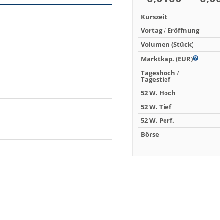
Kurszeit
Vortag
/
Eröffnung
Volumen (Stück)
Marktkap. (EUR)
Tageshoch
/
Tagestief
52 W. Hoch
52 W. Tief
52 W. Perf.
Börse