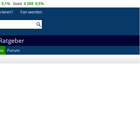
0,1%
Gold
4 268
0,5%
trieren?
Fan werden
Ratgeber
he
Forum