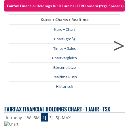
Fairfax Financial Holdings für 0 Euro bei ZERO ordern (zzgl. Spreads)
Kurse + Charts + Realtime
Kurs + Chart
>
Chart (groß)
Times + Sales
Chartvergleich
Börsenplätze
Realtime Push
Historisch
FAIRFAX FINANCIAL HOLDINGS CHART - 1 JAHR - TSX
Intraday
1W
3M
1J
3J
5J
MAX