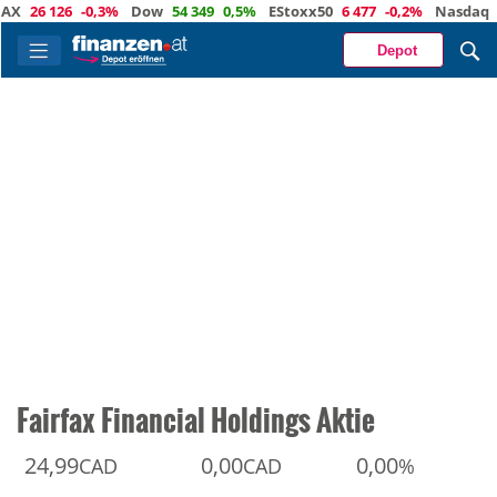
26 126
-0,3%
Dow
54 349
0,5%
EStoxx50
6 477
-0,2%
Nasdaq
29 4
Depot
Fairfax Financial Holdings Aktie
24,99
0,00
0,00
CAD
CAD
%