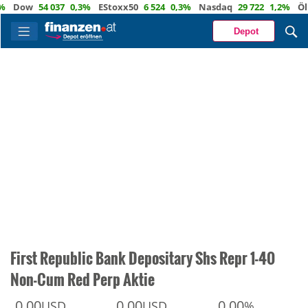
ow
54 037
0,3%
EStoxx50
6 524
0,3%
Nasdaq
29 722
1,2%
Öl
82,
Depot
First Republic Bank Depositary Shs Repr 1-40
Non-Cum Red Perp Aktie
0,00
0,00
0,00
USD
USD
%