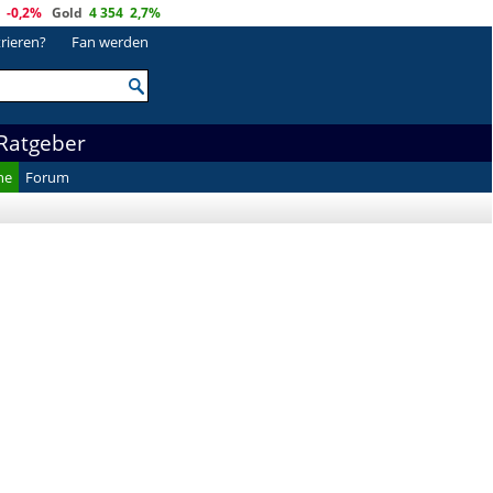
-0,2%
Gold
4 354
2,7%
trieren?
Fan werden
Ratgeber
he
Forum