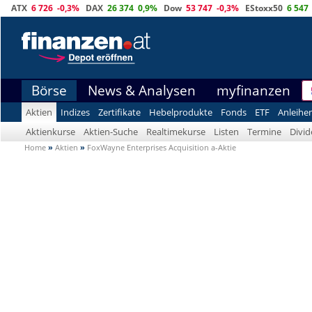
ATX
6 726
-0,3%
DAX
26 374
0,9%
Dow
53 747
-0,3%
EStoxx50
6 547
Börse
News & Analysen
myfinanzen
Aktien
Indizes
Zertifikate
Hebelprodukte
Fonds
ETF
Anleihe
Aktienkurse
Aktien-Suche
Realtimekurse
Listen
Termine
Divi
Home
»
Aktien
»
FoxWayne Enterprises Acquisition a-Aktie