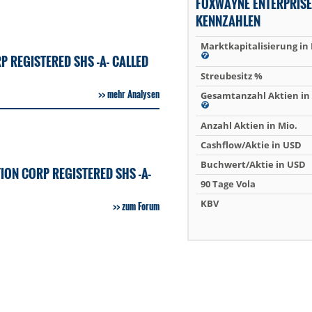
FOXWAYNE ENTERPRISE
KENNZAHLEN
Marktkapitalisierung in
 REGISTERED SHS -A- CALLED
Streubesitz %
mehr Analysen
Gesamtanzahl Aktien in 
Anzahl Aktien in Mio.
Cashflow/Aktie in USD
Buchwert/Aktie in USD
ON CORP REGISTERED SHS -A-
90 Tage Vola
KBV
zum Forum