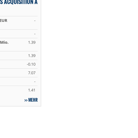
S ACQUISITION A
 EUR
-
-
Mio.
1.39
1.39
-0.10
7.07
-
1.41
MEHR