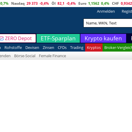
0,7%
Nasdaq
29 373
-0,4%
Öl
82,1
-0,4%
Euro
1,1562
0,4%
CHF
0,9342
Anmelden
Regis
ETF-Sparplan
Krypto kaufen
ZERO Depot
n
Rohstoffe
Devisen
Zinsen
CFDs
Trading
Kryptos
Broker-Vergleic
denden
Börse-Social
Female Finance