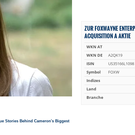
ZUR FOXWAYNE ENTERP
ACQUISITION A AKTIE
WKN AT
WKN DE
A2QK19
ISIN
US35166L1098
Symbol
FOXW
Indizes
Land
Branche