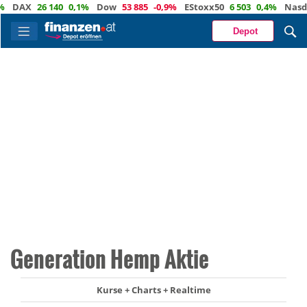
DAX
26 140
0,1%
Dow
53 885
-0,9%
EStoxx50
6 503
0,4%
Nasdaq
Depot
Generation Hemp Aktie
Kurse + Charts + Realtime