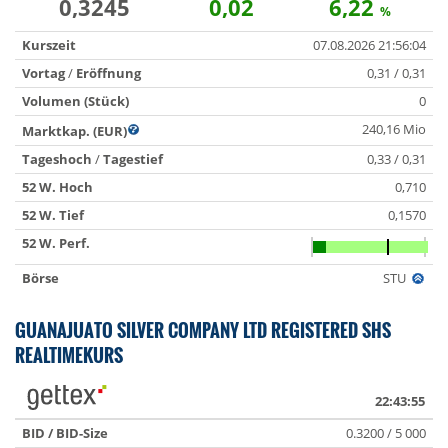
0,3245
0,02
6,22
%
Kurszeit
07.08.2026 21:56:04
Vortag
/
Eröffnung
0,31 / 0,31
Volumen (Stück)
0
240,16 Mio
Marktkap. (EUR)
Tageshoch
/
Tagestief
0,33 / 0,31
52 W. Hoch
0,710
52 W. Tief
0,1570
52 W. Perf.
Börse
STU
GUANAJUATO SILVER COMPANY LTD REGISTERED SHS
REALTIMEKURS
22:43:55
BID / BID-Size
0.3200 / 5 000