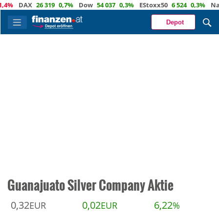
DAX
26 319
0,7%
Dow
54 037
0,3%
EStoxx50
6 524
0,3%
Nasdaq
Depot
Guanajuato Silver Company Aktie
0,32
0,02
6,22
EUR
EUR
%