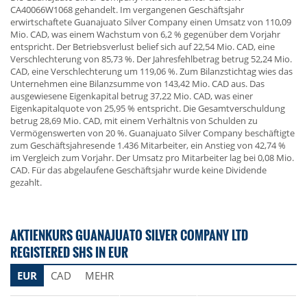
CA40066W1068 gehandelt. Im vergangenen Geschäftsjahr
erwirtschaftete Guanajuato Silver Company einen Umsatz von 110,09
Mio. CAD, was einem Wachstum von 6,2 % gegenüber dem Vorjahr
entspricht. Der Betriebsverlust belief sich auf 22,54 Mio. CAD, eine
Verschlechterung von 85,73 %. Der Jahresfehlbetrag betrug 52,24 Mio.
CAD, eine Verschlechterung um 119,06 %. Zum Bilanzstichtag wies das
Unternehmen eine Bilanzsumme von 143,42 Mio. CAD aus. Das
ausgewiesene Eigenkapital betrug 37,22 Mio. CAD, was einer
Eigenkapitalquote von 25,95 % entspricht. Die Gesamtverschuldung
betrug 28,69 Mio. CAD, mit einem Verhältnis von Schulden zu
Vermögenswerten von 20 %. Guanajuato Silver Company beschäftigte
zum Geschäftsjahresende 1.436 Mitarbeiter, ein Anstieg von 42,74 %
im Vergleich zum Vorjahr. Der Umsatz pro Mitarbeiter lag bei 0,08 Mio.
CAD. Für das abgelaufene Geschäftsjahr wurde keine Dividende
gezahlt.
AKTIENKURS GUANAJUATO SILVER COMPANY LTD
REGISTERED SHS IN EUR
EUR
CAD
MEHR