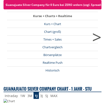
Guanajuato Silver Company für 0 Euro bei ZERO ordern (zzgl. Spreads)
Kurse + Charts + Realtime
Kurs + Chart
>
Chart (groß)
Times + Sales
Chartvergleich
Börsenplätze
Realtime Push
Historisch
GUANAJUATO SILVER COMPANY CHART - 1 JAHR - STU
Intraday
1W
3M
1J
3J
5J
MAX