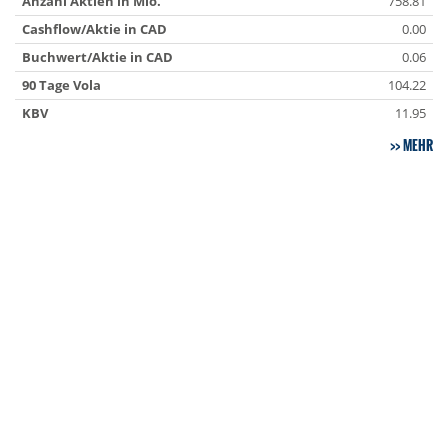
Anzahl Aktien in Mio.
758.81
Cashflow/Aktie in CAD
0.00
Buchwert/Aktie in CAD
0.06
90 Tage Vola
104.22
KBV
11.95
MEHR