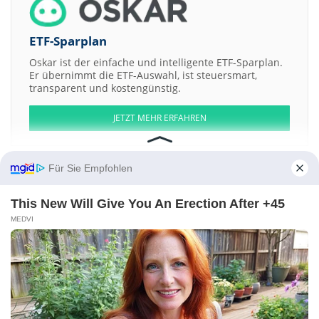
ETF-Sparplan
Oskar ist der einfache und intelligente ETF-Sparplan.
Er übernimmt die ETF-Auswahl, ist steuersmart,
transparent und kostengünstig.
JETZT MEHR ERFAHREN
Für Sie Empfohlen
This New Will Give You An Erection After +45
Aktien ATX
DAX
EuroStoxx 50
Dow Jones
NASDAQ 100
Nikkei 225
S&P 500
MEDVI
Weitere Aktien:
LifeStance Health Group
Bluebet Holdings
Corem Property Group AB
Registered Shs -D-
Plural Industry
atai Life Sciences
Kontakt
-
Impressum
-
Werbung
-
Barrierefreiheit
Sitemap
-
Datenschutz
-
Disclaimer
-
AGB
-
Privatsphäre-Einstellungen