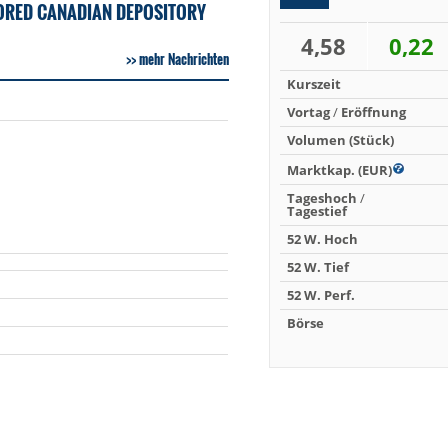
ORED CANADIAN DEPOSITORY
4,58
0,22
mehr Nachrichten
Kurszeit
Vortag
/
Eröffnung
Volumen (Stück)
Marktkap. (EUR)
Tageshoch
/
Tagestief
52 W. Hoch
52 W. Tief
52 W. Perf.
Börse