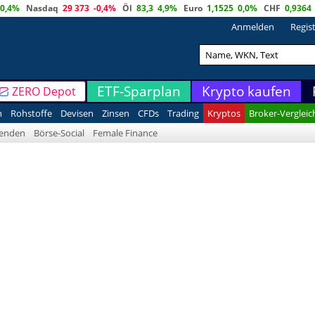
0,4%
Nasdaq
29 373
-0,4%
Öl
83,3
4,9%
Euro
1,1525
0,0%
CHF
0,9364
Anmelden
Regis
ETF-Sparplan
Krypto kaufen
ZERO Depot
n
Rohstoffe
Devisen
Zinsen
CFDs
Trading
Kryptos
Broker-Vergleic
denden
Börse-Social
Female Finance