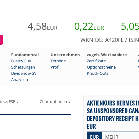
4,58
0,22
5,0
EUR
EUR
WKN DE: A420FL / ISI
Fundamental
Unternehmen
zugeh. Wertpapiere
Bilanz/GuV
Termine
Zertifikate
Schätzungen
Profil
Optionsscheine
Dividende/GV
Knock-Outs
Analysen
örse: FSE ∨
Chartoptionen ∨
AKTIENKURS HERMES I
SA UNSPONSORED CAN
DEPOSITORY RECEIPT H
EUR
EUR
MEHR