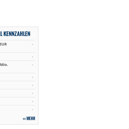
L KENNZAHLEN
 EUR
-
-
Mio.
-
-
-
-
-
-
MEHR