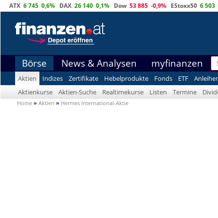
ATX
6 745
0,6%
DAX
26 140
0,1%
Dow
53 885
-0,9%
EStoxx50
6 503
Börse
News & Analysen
myfinanzen
Aktien
Indizes
Zertifikate
Hebelprodukte
Fonds
ETF
Anleihe
Aktienkurse
Aktien-Suche
Realtimekurse
Listen
Termine
Divi
Home
»
Aktien
»
Hermes International-Aktie