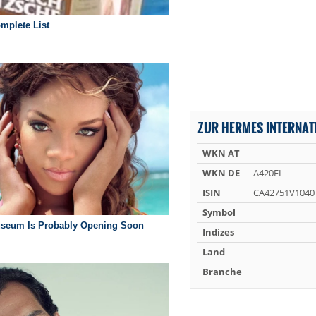
ZUR HERMES INTERNAT
WKN AT
WKN DE
A420FL
ISIN
CA42751V1040
Symbol
Indizes
Land
Branche