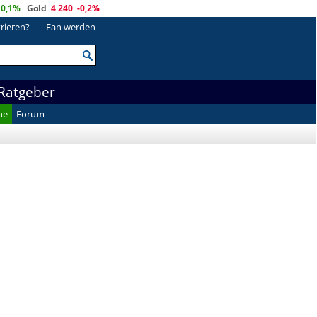
0,1%
Gold
4 240
-0,2%
trieren?
Fan werden
Ratgeber
he
Forum