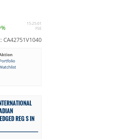
5
15:25:01
%
FSE
N: CA42751V1040
Aktion
Portfolio
Watchlist
NTERNATIONAL
ADIAN
EDGED REG S IN