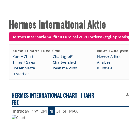
Hermes International Aktie
Hermes International für 0 Euro bei ZERO ordern (zzgl. Spreads)
Kurse + Charts + Realtime
News + Analysen
Kurs + Chart
Chart (groß)
News + Adhoc
Times + Sales
Chartvergleich
Analysen
Börsenplätze
Realtime Push
Kursziele
Historisch
HERMES INTERNATIONAL CHART - 1 JAHR -
B
FSE
Intraday
1W
3M
1J
3J
5J
MAX