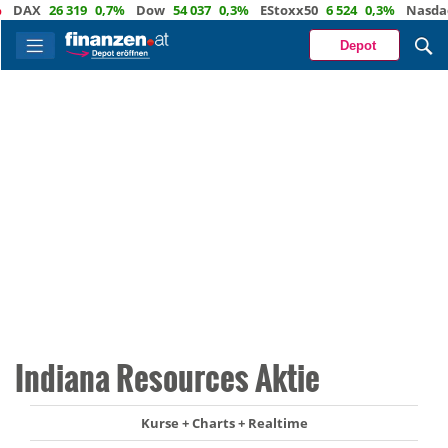
AX
26 319
0,7%
Dow
54 037
0,3%
EStoxx50
6 524
0,3%
Nasdaq
2
Depot
Indiana Resources Aktie
Kurse + Charts + Realtime