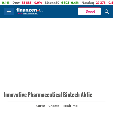
1%
Dow
53 885
-0,9%
EStoxx50
6 503
0,4%
Nasdaq
29 373
-0,4%
Depot
Innovative Pharmaceutical Biotech Aktie
Kurse + Charts + Realtime