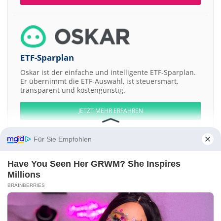
ETF-Sparplan
Oskar ist der einfache und intelligente ETF-Sparplan.
Er übernimmt die ETF-Auswahl, ist steuersmart,
transparent und kostengünstig.
JETZT MEHR ERFAHREN
Für Sie Empfohlen
Have You Seen Her GRWM? She Inspires
Aktien ATX
DAX
EuroStoxx 50
Dow Jones
NASDAQ 100
Nikkei 225
Millions
S&P 500
BRAINBERRIES
Weitere Aktien:
Soni Medicare
8IP Emerging Companies
First Data
Green Field Agri
Ventures
Sang Froid Labs