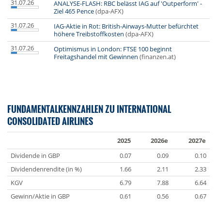
31.07.26
ANALYSE-FLASH: RBC belässt IAG auf 'Outperform' -
Ziel 465 Pence
(dpa-AFX)
31.07.26
IAG-Aktie in Rot: British-Airways-Mutter befürchtet
höhere Treibstoffkosten
(dpa-AFX)
31.07.26
Optimismus in London: FTSE 100 beginnt
Freitagshandel mit Gewinnen
(finanzen.at)
FUNDAMENTALKENNZAHLEN ZU INTERNATIONAL
CONSOLIDATED AIRLINES
2025
2026e
2027e
Dividende in GBP
0.07
0.09
0.10
Dividendenrendite (in %)
1.66
2.11
2.33
KGV
6.79
7.88
6.64
Gewinn/Aktie in GBP
0.61
0.56
0.67