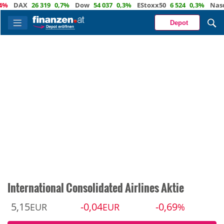
DAX
26 319
0,7%
Dow
54 037
0,3%
EStoxx50
6 524
0,3%
Nasdaq
Depot
International Consolidated Airlines Aktie
5,15
-0,04
-0,69
EUR
EUR
%