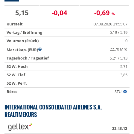
5,15
-0,04
-0,69
%
Kurszeit
07.08.2026 21:55:07
Vortag
/
Eröffnung
5,19 / 5,19
Volumen (Stück)
0
22,70 Mrd
Marktkap. (EUR)
Tageshoch
/
Tagestief
5,21 / 5,13
52 W. Hoch
5,71
52 W. Tief
3,85
52 W. Perf.
Börse
STU
INTERNATIONAL CONSOLIDATED AIRLINES S.A.
REALTIMEKURS
22:43:12