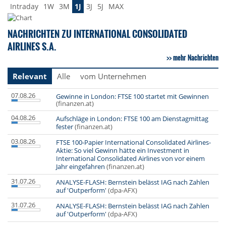
Intraday
1W
3M
1J
3J
5J
MAX
NACHRICHTEN ZU INTERNATIONAL CONSOLIDATED
AIRLINES S.A.
mehr Nachrichten
Relevant
Alle
vom Unternehmen
07.08.26
Gewinne in London: FTSE 100 startet mit Gewinnen
(finanzen.at)
04.08.26
Aufschläge in London: FTSE 100 am Dienstagmittag
fester
(finanzen.at)
03.08.26
FTSE 100-Papier International Consolidated Airlines-
Aktie: So viel Gewinn hätte ein Investment in
International Consolidated Airlines von vor einem
Jahr eingefahren
(finanzen.at)
31.07.26
ANALYSE-FLASH: Bernstein belässt IAG nach Zahlen
auf 'Outperform'
(dpa-AFX)
31.07.26
ANALYSE-FLASH: Bernstein belässt IAG nach Zahlen
auf 'Outperform'
(dpa-AFX)