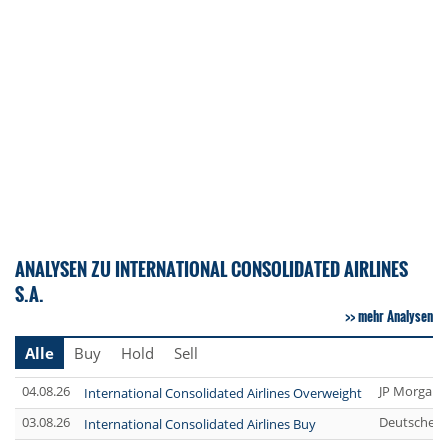
ANALYSEN ZU INTERNATIONAL CONSOLIDATED AIRLINES
S.A.
mehr Analysen
Alle
Buy
Hold
Sell
04.08.26
JP Morgan 
International Consolidated Airlines Overweight
03.08.26
Deutsche B
International Consolidated Airlines Buy