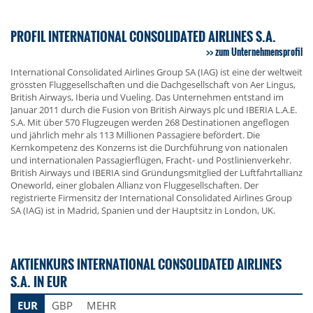
PROFIL INTERNATIONAL CONSOLIDATED AIRLINES S.A.
zum Unternehmensprofil
International Consolidated Airlines Group SA (IAG) ist eine der weltweit
grössten Fluggesellschaften und die Dachgesellschaft von Aer Lingus,
British Airways, Iberia und Vueling. Das Unternehmen entstand im
Januar 2011 durch die Fusion von British Airways plc und IBERIA L.A.E.
S.A. Mit über 570 Flugzeugen werden 268 Destinationen angeflogen
und jährlich mehr als 113 Millionen Passagiere befördert. Die
Kernkompetenz des Konzerns ist die Durchführung von nationalen
und internationalen Passagierflügen, Fracht- und Postlinienverkehr.
British Airways und IBERIA sind Gründungsmitglied der Luftfahrtallianz
Oneworld, einer globalen Allianz von Fluggesellschaften. Der
registrierte Firmensitz der International Consolidated Airlines Group
SA (IAG) ist in Madrid, Spanien und der Hauptsitz in London, UK.
AKTIENKURS INTERNATIONAL CONSOLIDATED AIRLINES
S.A. IN EUR
EUR
GBP
MEHR