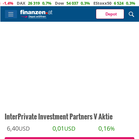
4%
DAX
26 319
0,7%
Dow
54 037
0,3%
EStoxx50
6 524
0,3%
Nasd
Depot
InterPrivate Investment Partners V Aktie
6,40
0,01
0,16
USD
USD
%