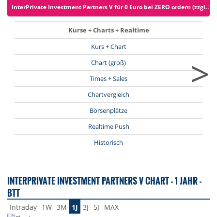
InterPrivate Investment Partners V für 0 Euro bei ZERO ordern (zzgl. Sp
Kurse + Charts + Realtime
Kurs + Chart
>
Chart (groß)
Times + Sales
Chartvergleich
Börsenplätze
Realtime Push
Historisch
INTERPRIVATE INVESTMENT PARTNERS V CHART - 1 JAHR -
BTT
Intraday
1W
3M
1J
3J
5J
MAX