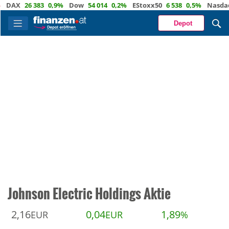
X
26 383
0,9%
Dow
54 014
0,2%
EStoxx50
6 538
0,5%
Nasdaq
29 
Depot
Johnson Electric Holdings Aktie
2,16
0,04
1,89
EUR
EUR
%