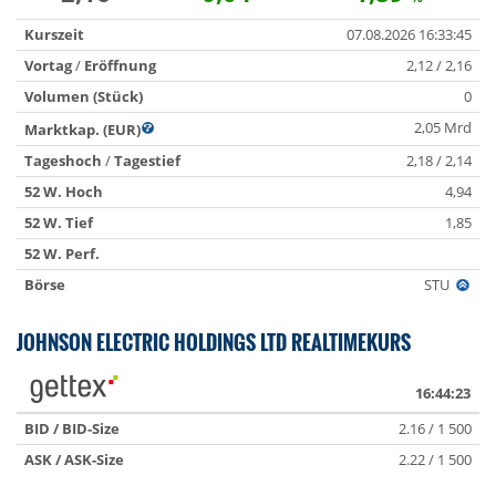
Kurszeit
07.08.2026 16:33:45
Vortag
/
Eröffnung
2,12 / 2,16
Volumen (Stück)
0
2,05 Mrd
Marktkap. (EUR)
Tageshoch
/
Tagestief
2,18 / 2,14
52 W. Hoch
4,94
52 W. Tief
1,85
52 W. Perf.
Börse
STU
JOHNSON ELECTRIC HOLDINGS LTD REALTIMEKURS
16:44:23
BID / BID-Size
2.16 / 1 500
ASK / ASK-Size
2.22 / 1 500