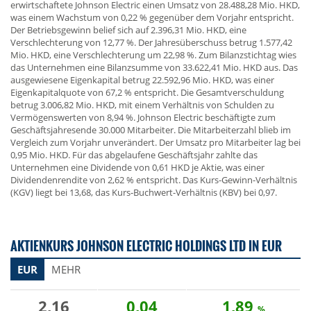
erwirtschaftete Johnson Electric einen Umsatz von 28.488,28 Mio. HKD,
was einem Wachstum von 0,22 % gegenüber dem Vorjahr entspricht.
Der Betriebsgewinn belief sich auf 2.396,31 Mio. HKD, eine
Verschlechterung von 12,77 %. Der Jahresüberschuss betrug 1.577,42
Mio. HKD, eine Verschlechterung um 22,98 %. Zum Bilanzstichtag wies
das Unternehmen eine Bilanzsumme von 33.622,41 Mio. HKD aus. Das
ausgewiesene Eigenkapital betrug 22.592,96 Mio. HKD, was einer
Eigenkapitalquote von 67,2 % entspricht. Die Gesamtverschuldung
betrug 3.006,82 Mio. HKD, mit einem Verhältnis von Schulden zu
Vermögenswerten von 8,94 %. Johnson Electric beschäftigte zum
Geschäftsjahresende 30.000 Mitarbeiter. Die Mitarbeiterzahl blieb im
Vergleich zum Vorjahr unverändert. Der Umsatz pro Mitarbeiter lag bei
0,95 Mio. HKD. Für das abgelaufene Geschäftsjahr zahlte das
Unternehmen eine Dividende von 0,61 HKD je Aktie, was einer
Dividendenrendite von 2,62 % entspricht. Das Kurs-Gewinn-Verhältnis
(KGV) liegt bei 13,68, das Kurs-Buchwert-Verhältnis (KBV) bei 0,97.
AKTIENKURS JOHNSON ELECTRIC HOLDINGS LTD IN EUR
EUR
MEHR
2,16
0,04
1,89
%