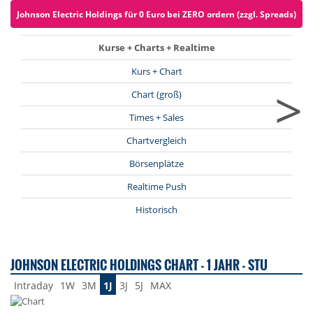
Johnson Electric Holdings für 0 Euro bei ZERO ordern (zzgl. Spreads)
Kurse + Charts + Realtime
Kurs + Chart
>
Chart (groß)
Times + Sales
Chartvergleich
Börsenplätze
Realtime Push
Historisch
JOHNSON ELECTRIC HOLDINGS CHART - 1 JAHR - STU
Intraday
1W
3M
1J
3J
5J
MAX