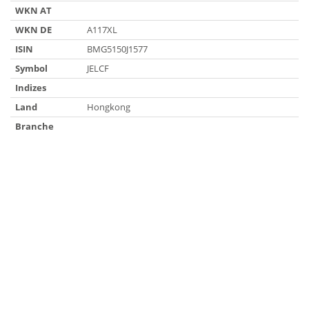
WKN AT
WKN DE
A117XL
ISIN
BMG5150J1577
Symbol
JELCF
Indizes
Land
Hongkong
Branche