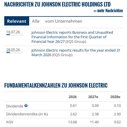
NACHRICHTEN ZU JOHNSON ELECTRIC HOLDINGS LTD
mehr Nachrichten
Relevant
Alle
vom Unternehmen
16.07.26
Johnson Electric reports Business and Unaudited
Financial Information for the First Quarter of
Financial Year 26/27
(EQS Group)
28.05.26
Johnson Electric reports results for the year ended 31
March 2026
(EQS Group)
FUNDAMENTALKENNZAHLEN ZU JOHNSON ELECTRIC
2026
2027e
2028e
0.61
0.09
0.10
Dividende
Dividendenrendite (in %)
2.62
2.38
2.90
KGV
13.68
11.40
9.62