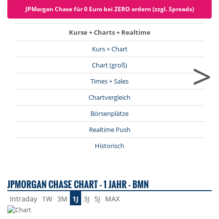
JPMorgan Chase für 0 Euro bei ZERO ordern (zzgl. Spreads)
Kurse + Charts + Realtime
Kurs + Chart
>
Chart (groß)
Times + Sales
Chartvergleich
Börsenplätze
Realtime Push
Historisch
JPMORGAN CHASE CHART - 1 JAHR - BMN
Intraday
1W
3M
1J
3J
5J
MAX