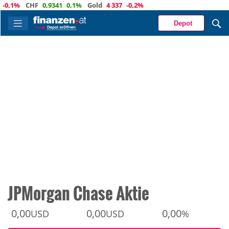
1%
CHF
0,9341
0,1%
Gold
4 337
-0,2%
Depot
JPMorgan Chase Aktie
0,00
0,00
0,00
USD
USD
%