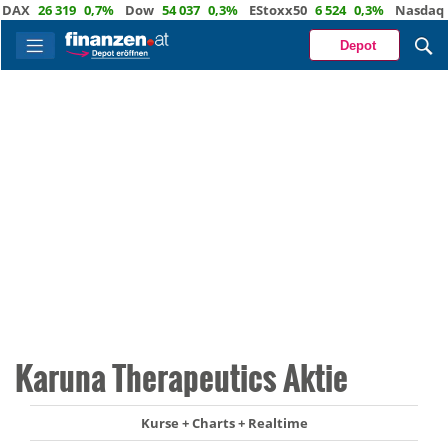
X
26 319
0,7%
Dow
54 037
0,3%
EStoxx50
6 524
0,3%
Nasdaq
29 
Depot
Karuna Therapeutics Aktie
Kurse + Charts + Realtime