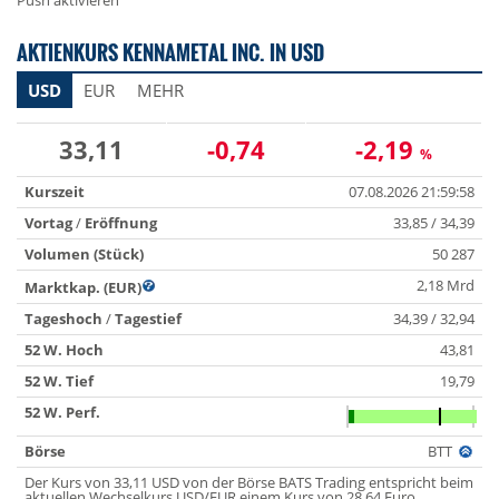
Push aktivieren
AKTIENKURS KENNAMETAL INC. IN USD
USD
EUR
MEHR
33,11
-0,74
-2,19
%
Kurszeit
07.08.2026 21:59:58
Vortag
/
Eröffnung
33,85 / 34,39
Volumen (Stück)
50 287
2,18 Mrd
Marktkap. (EUR)
Tageshoch
/
Tagestief
34,39 / 32,94
52 W. Hoch
43,81
52 W. Tief
19,79
52 W. Perf.
Börse
BTT
Der Kurs von 33,11 USD von der Börse BATS Trading entspricht beim
aktuellen Wechselkurs USD/EUR einem Kurs von 28,64 Euro.