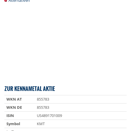
Alternativen
ZUR KENNAMETAL AKTIE
WKN AT
855783
WKN DE
855783
ISIN
US4891701009
Symbol
KMT