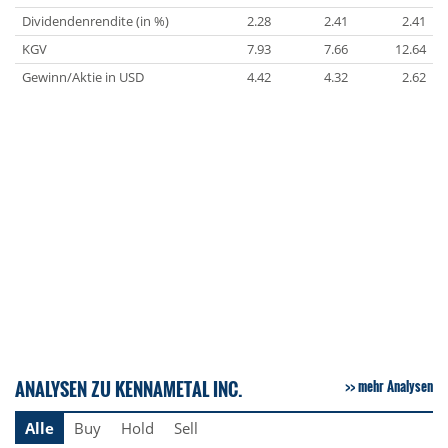
Dividendenrendite (in %)
2.28
2.41
2.41
KGV
7.93
7.66
12.64
Gewinn/Aktie in USD
4.42
4.32
2.62
ANALYSEN ZU KENNAMETAL INC.
mehr Analysen
Alle
Buy
Hold
Sell