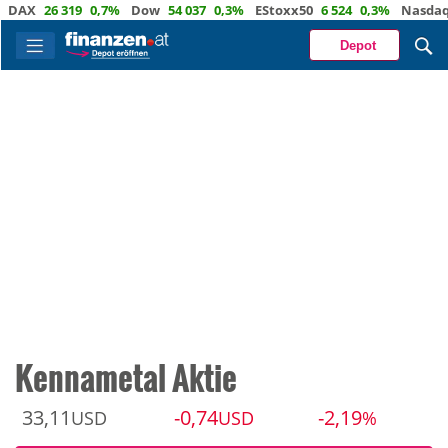
26 319
0,7%
Dow
54 037
0,3%
EStoxx50
6 524
0,3%
Nasdaq
29 7
Depot
Kennametal Aktie
33,11
-0,74
-2,19
USD
USD
%