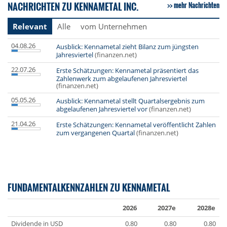
NACHRICHTEN ZU KENNAMETAL INC.
mehr Nachrichten
Relevant
Alle
vom Unternehmen
04.08.26
Ausblick: Kennametal zieht Bilanz zum jüngsten
Jahresviertel
(finanzen.net)
22.07.26
Erste Schätzungen: Kennametal präsentiert das
Zahlenwerk zum abgelaufenen Jahresviertel
(finanzen.net)
05.05.26
Ausblick: Kennametal stellt Quartalsergebnis zum
abgelaufenen Jahresviertel vor
(finanzen.net)
21.04.26
Erste Schätzungen: Kennametal veröffentlicht Zahlen
zum vergangenen Quartal
(finanzen.net)
FUNDAMENTALKENNZAHLEN ZU KENNAMETAL
2026
2027e
2028e
Dividende in USD
0.80
0.80
0.80