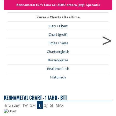
Kennametal für 0 Euro bei ZERO ordern (zzgl. Spreads)
Kurse + Charts + Realtime
Kurs + Chart
>
Chart (groß)
Times + Sales
Chartvergleich
Börsenplätze
Realtime Push
Historisch
KENNAMETAL CHART - 1 JAHR - BTT
Intraday
1W
3M
1J
3J
5J
MAX