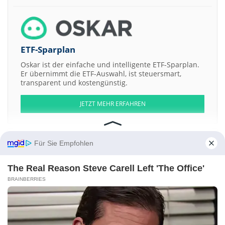
ETF-Sparplan
Oskar ist der einfache und intelligente ETF-Sparplan.
Er übernimmt die ETF-Auswahl, ist steuersmart,
transparent und kostengünstig.
JETZT MEHR ERFAHREN
Für Sie Empfohlen
Aktien ATX
DAX
EuroStoxx 50
Dow Jones
NASDAQ 100
Nikkei 225
The Real Reason Steve Carell Left 'The Office'
S&P 500
BRAINBERRIES
Weitere Aktien:
HMV Group
Solar-Fabrik
Kana Software
Oji Holdings Corporation
United Surgical Partners International
Kontakt
-
Impressum
-
Werbung
-
Barrierefreiheit