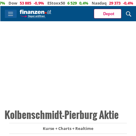
Dow
53 885
-0,9%
EStoxx50
6 529
0,4%
Nasdaq
29 373
-0,4%
Öl
Depot
Kolbenschmidt-Pierburg Aktie
Kurse + Charts + Realtime