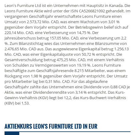
Leon's Furniture Ltd ist ein Unternehmen mit Hauptsitz in Kanada. Die
Leons Furniture Aktie wird unter der ISIN CA5266821092 gehandelt. Im
vergangenen Geschäftsjahr erwirtschaftete Leons Furniture einen
Umsatz von 2.573,72 Mio. CAD, was einem Wachstum von 3,01 %
gegenüber dem Vorjahr entspricht. Der Betriebsgewinn belief sich auf
220,14 Mio. CAD, eine Verbesserung von 14,75 %. Der
Jahresüberschuss betrug 157,05 Mio. CAD, eine Verbesserung um 2,2
%. Zum Bilanzstichtag wies das Unternehmen eine Bilanzsumme von
2.476,65 Mio. CAD aus. Das ausgewiesene Eigenkapital betrug 1.256,13
Mio. CAD, was einer Eigenkapitalquote von 50,72 % entspricht. Die
Gesamtverschuldung betrug 475,25 Mio. CAD, mit einem Verhältnis
von Schulden zu Vermögenswerten von 19,19 %. Leons Furniture
beschäftigte zum Geschäftsjahresende 8.215 Mitarbeiter, was einem
Rückgang von 1,98 % gegenüber dem Vorjahr entspricht. Der Umsatz
pro Mitarbeiter lag bei 0,31 Mio. CAD. Für das abgelaufene
Geschäftsjahr zahlte das Unternehmen eine Dividende von 0,88 CAD je
Aktie, was einer Dividendenrendite von 3,14 % entspricht. Das Kurs-
Gewinn-Verhältnis (KGV) liegt bei 12,2, das Kurs-Buchwert-Verhältnis
(KBV) bei 1,53.
AKTIENKURS LEON'S FURNITURE LTD IN EUR