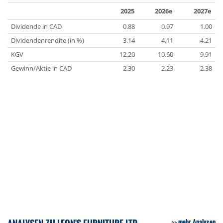
2025
2026e
2027e
Dividende in CAD
0.88
0.97
1.00
Dividendenrendite (in %)
3.14
4.11
4.21
KGV
12.20
10.60
9.91
Gewinn/Aktie in CAD
2.30
2.23
2.38
mehr Analysen