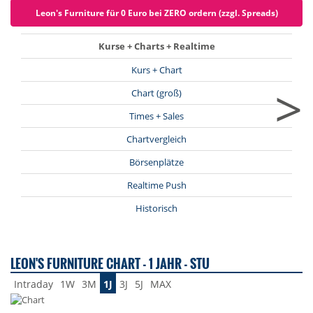
Leon's Furniture für 0 Euro bei ZERO ordern (zzgl. Spreads)
Kurse + Charts + Realtime
Kurs + Chart
>
Chart (groß)
Times + Sales
Chartvergleich
Börsenplätze
Realtime Push
Historisch
LEON'S FURNITURE CHART - 1 JAHR - STU
Intraday
1W
3M
1J
3J
5J
MAX