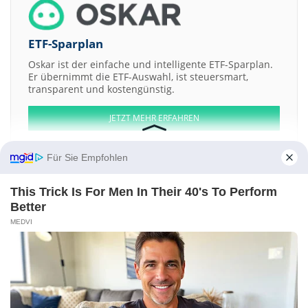
ETF-Sparplan
Oskar ist der einfache und intelligente ETF-Sparplan.
Er übernimmt die ETF-Auswahl, ist steuersmart,
transparent und kostengünstig.
JETZT MEHR ERFAHREN
Für Sie Empfohlen
This Trick Is For Men In Their 40's To Perform
Aktien ATX
DAX
EuroStoxx 50
Dow Jones
NASDAQ 100
Nikkei 225
Better
S&P 500
MEDVI
Weitere Aktien:
MODEC
Grupo Radio Centro SAB de CV
Allianz Lebensversicherungs
Sanitas
Electricite de Strasbourg
Kontakt
-
Impressum
-
Werbung
-
Barrierefreiheit
Sitemap
-
Datenschutz
-
Disclaimer
-
AGB
-
Privatsphäre-Einstellungen