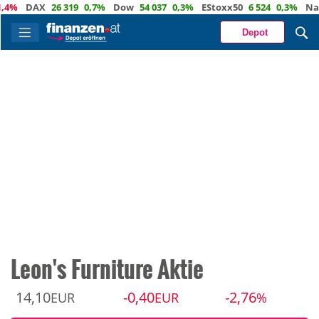
DAX
26 319
0,7%
Dow
54 037
0,3%
EStoxx50
6 524
0,3%
Nasdaq
Depot
Leon's Furniture Aktie
14,10
-0,40
-2,76
EUR
EUR
%