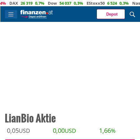
DAX
26 319
0,7%
Dow
54 037
0,3%
EStoxx50
6 524
0,3%
Nasdaq
Depot
LianBio Aktie
0,05
0,00
1,66
USD
USD
%