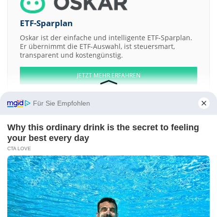
ETF-Sparplan
Oskar ist der einfache und intelligente ETF-Sparplan.
Er übernimmt die ETF-Auswahl, ist steuersmart,
transparent und kostengünstig.
JETZT MEHR ERFAHREN
Für Sie Empfohlen
Why this ordinary drink is the secret to feeling
Aktien ATX
DAX
EuroStoxx 50
Dow Jones
NASDAQ 100
Nikkei 225
your best every day
S&P 500
CTA LOVE
Weitere Aktien:
Arma Services
Biotest vz.
AirSculpt Technologies
Phoenix Copper
Empire Resources
Kontakt
-
Impressum
-
Werbung
-
Barrierefreiheit
Sitemap
-
Datenschutz
-
Disclaimer
-
AGB
-
Privatsphäre-Einstellungen