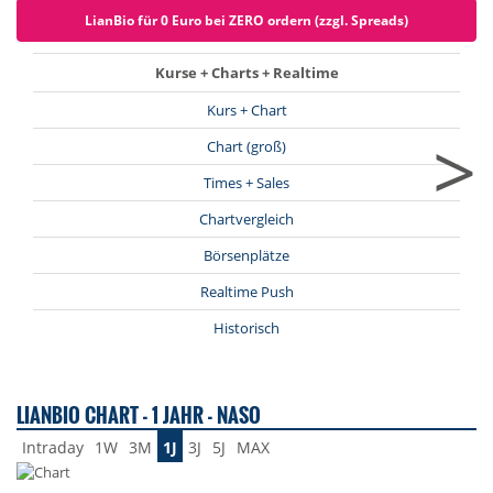
LianBio für 0 Euro bei ZERO ordern (zzgl. Spreads)
Kurse + Charts + Realtime
Kurs + Chart
>
Chart (groß)
Times + Sales
Chartvergleich
Börsenplätze
Realtime Push
Historisch
LIANBIO CHART - 1 JAHR - NASO
Intraday
1W
3M
1J
3J
5J
MAX