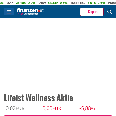
DAX
26 184
0,2%
Dow
54 349
0,5%
EStoxx50
6 518
0,6%
Nasdaq
Depot
Lifeist Wellness Aktie
0,02
0,00
-5,88
EUR
EUR
%