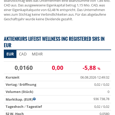
Bilanzstichtag wies das Unternehmen eine Bilanzsumme von 1,84 Mio.
CAD aus. Das ausgewiesene Eigenkapital betrug 1,15 Mio. CAD, was
einer Eigenkapitalquote von 62,48 % entspricht. Das Unternehmen
wies zum Stichtag keine Verbindlichkeiten aus. Für das abgelaufene
Geschäftsjahr wurde keine Dividende gezahlt.
AKTIENKURS LIFEIST WELLNESS INC REGISTERED SHS IN
EUR
EUR
CAD
MEHR
0,0160
0,00
-5,88
%
Kurszeit
06.08.2026 12:49:32
Vortag
/
Eröffnung
0,02 / 0,02
Volumen (Stück)
0
936 738,78
Marktkap. (EUR)
Tageshoch
/
Tagestief
0,02 / 0,02
52 W. Hoch
0,0580