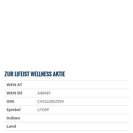
ZUR LIFEIST WELLNESS AKTIE
WKN AT
WKN DE
A40A8Y
ISIN
CA53228D2059
Symbol
LFSWF
Indizes
Land