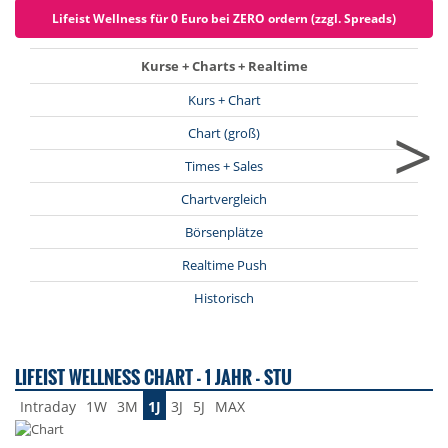
Lifeist Wellness für 0 Euro bei ZERO ordern (zzgl. Spreads)
Kurse + Charts + Realtime
Kurs + Chart
>
Chart (groß)
Times + Sales
Chartvergleich
Börsenplätze
Realtime Push
Historisch
LIFEIST WELLNESS CHART - 1 JAHR - STU
Intraday
1W
3M
1J
3J
5J
MAX