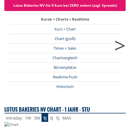
Lotus Bakeries NV für 0 Euro bei ZERO ordern (zzgl. Spreads)
Kurse + Charts + Realtime
Kurs + Chart
>
Chart (groß)
Times + Sales
Chartvergleich
Börsenplätze
Realtime Push
Historisch
LOTUS BAKERIES NV CHART - 1 JAHR - STU
Intraday
1W
3M
1J
3J
5J
MAX