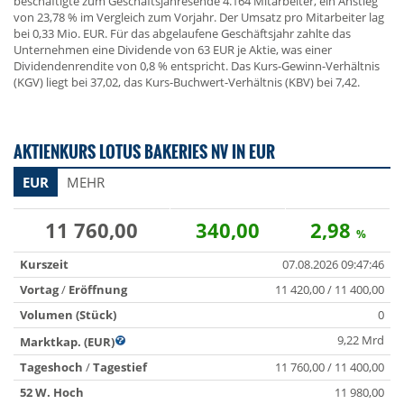
beschäftigte zum Geschäftsjahresende 4.164 Mitarbeiter, ein Anstieg
von 23,78 % im Vergleich zum Vorjahr. Der Umsatz pro Mitarbeiter lag
bei 0,33 Mio. EUR. Für das abgelaufene Geschäftsjahr zahlte das
Unternehmen eine Dividende von 63 EUR je Aktie, was einer
Dividendenrendite von 0,8 % entspricht. Das Kurs-Gewinn-Verhältnis
(KGV) liegt bei 37,02, das Kurs-Buchwert-Verhältnis (KBV) bei 7,42.
AKTIENKURS LOTUS BAKERIES NV IN EUR
EUR
MEHR
11 760,00
340,00
2,98
%
Kurszeit
07.08.2026 09:47:46
Vortag
/
Eröffnung
11 420,00 / 11 400,00
Volumen (Stück)
0
9,22 Mrd
Marktkap. (EUR)
Tageshoch
/
Tagestief
11 760,00 / 11 400,00
52 W. Hoch
11 980,00