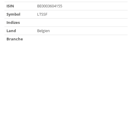
ISIN
BE0003604155
Symbol
LTSSF
Indizes
Land
Belgien
Branche