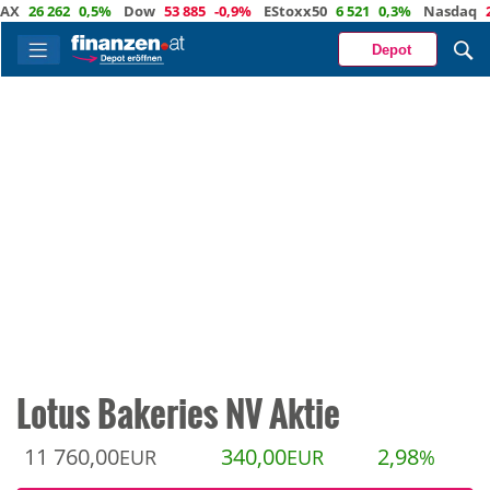
6 262
0,5%
Dow
53 885
-0,9%
EStoxx50
6 521
0,3%
Nasdaq
29 37
Depot
Lotus Bakeries NV Aktie
11 760,00
340,00
2,98
EUR
EUR
%