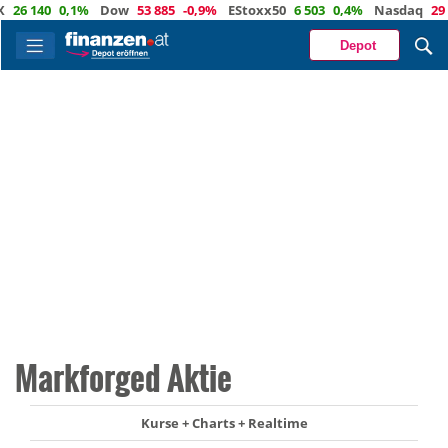
 140
0,1%
Dow
53 885
-0,9%
EStoxx50
6 503
0,4%
Nasdaq
29 373
Depot
Markforged Aktie
Kurse + Charts + Realtime