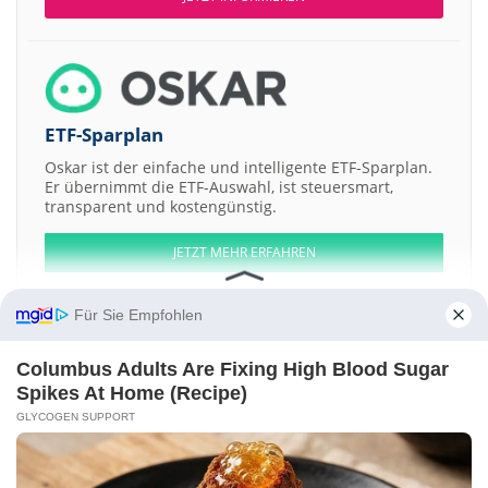
ETF-Sparplan
Oskar ist der einfache und intelligente ETF-Sparplan.
Er übernimmt die ETF-Auswahl, ist steuersmart,
transparent und kostengünstig.
JETZT MEHR ERFAHREN
Für Sie Empfohlen
Columbus Adults Are Fixing High Blood Sugar
Aktien ATX
DAX
EuroStoxx 50
Dow Jones
NASDAQ 100
Nikkei 225
Spikes At Home (Recipe)
S&P 500
GLYCOGEN SUPPORT
Weitere Aktien:
Golden Heaven Group a
Trench Metals
TOWARISE CORPORATION
Registered Shs
Sodhani Academy of Fintech Enablers
Banco Popular