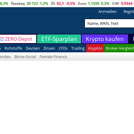
0,3%
Nasdaq
29 722
1,2%
Öl
82,1
-0,5%
Euro
1,1559
0,3%
CHF
0,9344
Anmelden
Regis
ETF-Sparplan
Krypto kaufen
ZERO Depot
n
Rohstoffe
Devisen
Zinsen
CFDs
Trading
Kryptos
Broker-Vergleic
denden
Börse-Social
Female Finance