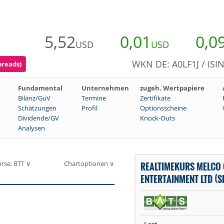
5,52
0,01
0,0
USD
USD
WKN DE: A0LF1J / ISI
preads)
Fundamental
Unternehmen
zugeh. Wertpapiere
Bilanz/GuV
Termine
Zertifikate
Schätzungen
Profil
Optionsscheine
Dividende/GV
Knock-Outs
Analysen
rse: BTT ∨
Chartoptionen ∨
REALTIMEKURS MELCO
ENTERTAINMENT LTD (S