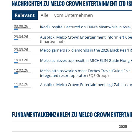
NACHRICHTEN ZU MELCO CROWN ENTERTAINMENT LTD (S
Relevant
Alle
vom Unternehmen
03.08.26
iRad Hospital Featured on CNN's Meanwhile in Asia
29.04.26
Ausblick: Melco Crown Entertainment informiert übe
(finanzen.net)
23.03.26
Melco garners six diamonds in the 2026 Black Pearl 
19.03.26
Melco achieves top result in MICHELIN Guide Hong
12.02.26
Melco attains world’s most Forbes Travel Guide Five-
integrated resort operator
(EQS Group)
11.02.26
Ausblick: Melco Crown Entertainment legt Zahlen zu
FUNDAMENTALKENNZAHLEN ZU MELCO CROWN ENTERTAI
2025