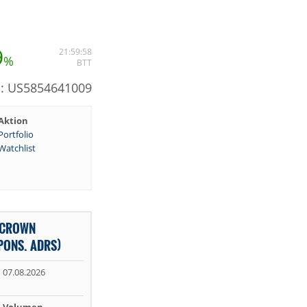
9
21:59:58
%
BTT
N: US5854641009
Aktion
Portfolio
Watchlist
 CROWN
PONS. ADRS)
07.08.2026