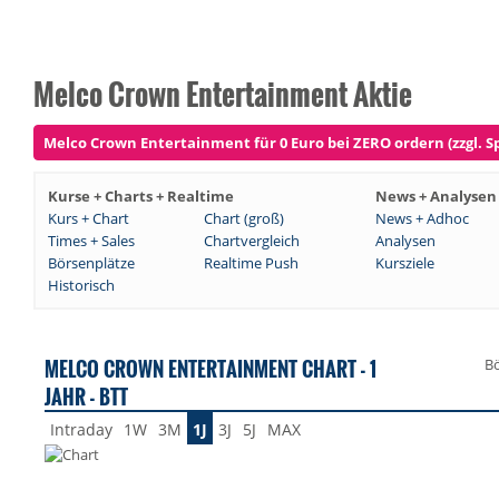
Melco Crown Entertainment Aktie
Melco Crown Entertainment für 0 Euro bei ZERO ordern (zzgl. S
Kurse + Charts + Realtime
News + Analysen
Kurs + Chart
Chart (groß)
News + Adhoc
Times + Sales
Chartvergleich
Analysen
Börsenplätze
Realtime Push
Kursziele
Historisch
MELCO CROWN ENTERTAINMENT CHART - 1
Bö
JAHR - BTT
Intraday
1W
3M
1J
3J
5J
MAX