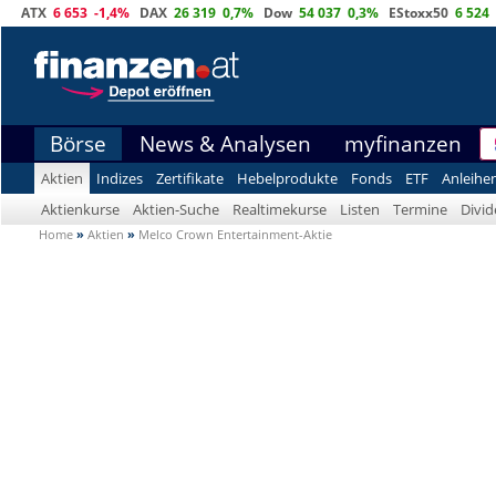
ATX
6 653
-1,4%
DAX
26 319
0,7%
Dow
54 037
0,3%
EStoxx50
6 524
Börse
News & Analysen
myfinanzen
Aktien
Indizes
Zertifikate
Hebelprodukte
Fonds
ETF
Anleihe
Aktienkurse
Aktien-Suche
Realtimekurse
Listen
Termine
Divi
Home
»
Aktien
»
Melco Crown Entertainment-Aktie