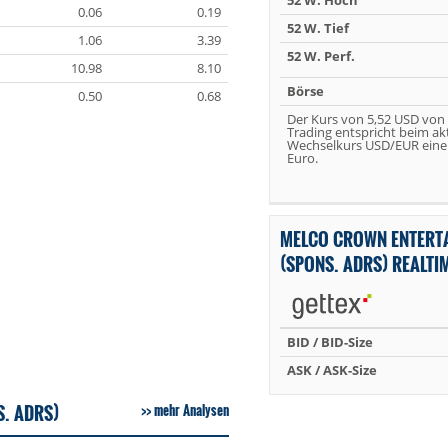
52 W. Hoch
0.06
0.19
52 W. Tief
1.06
3.39
52 W. Perf.
10.98
8.10
Börse
0.50
0.68
Der Kurs von 5,52 USD von
Trading entspricht beim ak
Wechselkurs USD/EUR eine
Euro.
MELCO CROWN ENTERTA
(SPONS. ADRS) REALT
BID / BID-Size
ASK / ASK-Size
. ADRS)
mehr Analysen