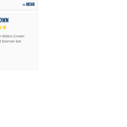
MEHR
ROWN
n Melco Crown
4 Sternen bei