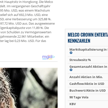
mit Hauptsitz in Hongkong. Die Melco
delt. Im vergangenen Geschäftsjahr
6,95 Mio. USD, was einem Wachstum
ief sich auf 692,3 Mio. USD, eine
USD, eine Verbesserung um 325,88 %.
97,72 Mio. USD aus. Das ausgewiesene
Eigenkapitalquote von 11,89 %. Die
is von Schulden zu Vermögenswerten
MELCO CROWN ENTERT
ahresende 22.961 Mitarbeiter, ein
KENNZAHLEN
er lag bei 0,23 Mio. USD. Für das
Marktkapitalisierung in
Streubesitz %
Gesamtanzahl Aktien in 
Anzahl Aktien in Mio.
Cashflow/Aktie in USD
Buchwert/Aktie in USD
90 Tage Vola
KBV