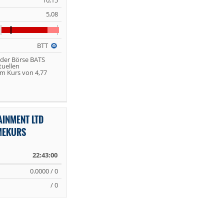
10,15
5,08
BTT
 der Börse BATS
tuellen
m Kurs von 4,77
INMENT LTD
IMEKURS
22:43:00
0.0000 / 0
/ 0