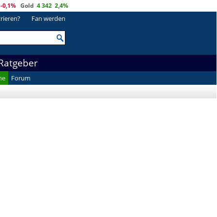
-0,1%
Gold
4 342
2,4%
trieren?
Fan werden
Ratgeber
he
Forum