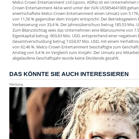
Melco Crown Entertainment Ltd (spons. ADRs) ist ein Unternehmen 
Crown Entertainment Aktie wird unter der ISIN US5854641009 gehan
erwirtschaftete Melco Crown Entertainment einen Umsatz von 5.17
von 11,56 % gegenüber dem Vorjahr entspricht. Der Betriebsgewinn bel
Verbesserung von 33,4 %. Der Jahresüberschuss betrug 185,53 Mio. 
Zum Bilanzstichtag wies das Unternehmen eine Bilanzsumme von 7.5
Eigenkapital betrug -903,63 Mio. USD, entsprechend einer negativen 
Gesamtverschuldung betrug 7.024,97 Mio. USD, mit einem Verhältn
von 92,46 %. Melco Crown Entertainment beschäftigte zum Geschäftsj
Anstieg von 5,4 % im Vergleich zum Vorjahr. Der Umsatz pro Mitarbeit
abgelaufene Geschäftsjahr wurde keine Dividende gezahlt.