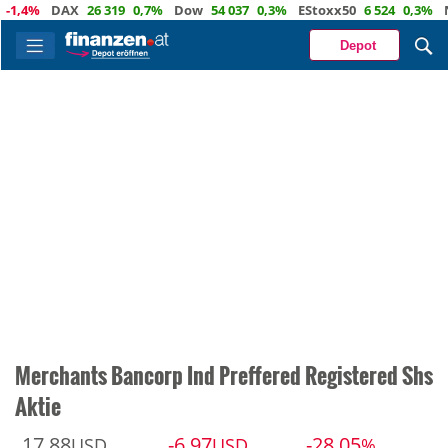
4%
DAX
26 319
0,7%
Dow
54 037
0,3%
EStoxx50
6 524
0,3%
Nasd
Depot
Merchants Bancorp Ind Preffered Registered Shs
Aktie
17,88
-6,97
-28,05
USD
USD
%