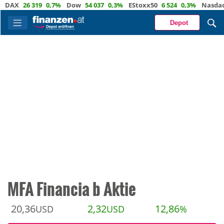
X
26 319
0,7%
Dow
54 037
0,3%
EStoxx50
6 524
0,3%
Nasdaq
29 
Depot
MFA Financia b Aktie
20,36
2,32
12,86
USD
USD
%