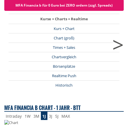
MFA Financia b für 0 Euro bei ZERO ordern (zzgl. Spreads)
Kurse + Charts + Realtime
Kurs + Chart
>
Chart (groß)
Times + Sales
Chartvergleich
Börsenplätze
Realtime Push
Historisch
MFA FINANCIA B CHART - 1 JAHR - BTT
Intraday
1W
3M
1J
3J
5J
MAX