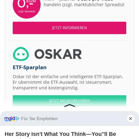
handeln (zzgl. marktüblicher Spreads)!
JETZT INFORMIEREN
ETF-Sparplan
Oskar ist der einfache und intelligente ETF-Sparplan.
Er übernimmt die ETF-Auswahl, ist steuersmart,
transparent und kostengünstig.
JETZT MEHR ERFAHREN
Für Sie Empfohlen
Her Story Isn't What You Think—You''ll Be
Aktien ATX
DAX
EuroStoxx 50
Dow Jones
NASDAQ 100
Nikkei 225