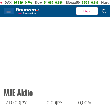
AX
26 319
0,7%
Dow
54 037
0,3%
EStoxx50
6 524
0,3%
Nasdaq
2
Depot
MJE Aktie
710,00
0,00
0,00
JPY
JPY
%