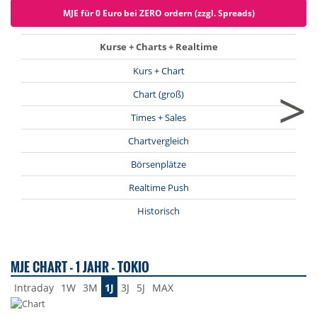
MJE für 0 Euro bei ZERO ordern (zzgl. Spreads)
Kurse + Charts + Realtime
Kurs + Chart
>
Chart (groß)
Times + Sales
Chartvergleich
Börsenplätze
Realtime Push
Historisch
MJE CHART - 1 JAHR - TOKIO
Intraday
1W
3M
1J
3J
5J
MAX