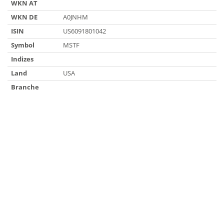
WKN AT
WKN DE
A0JNHM
ISIN
US6091801042
Symbol
MSTF
Indizes
Land
USA
Branche