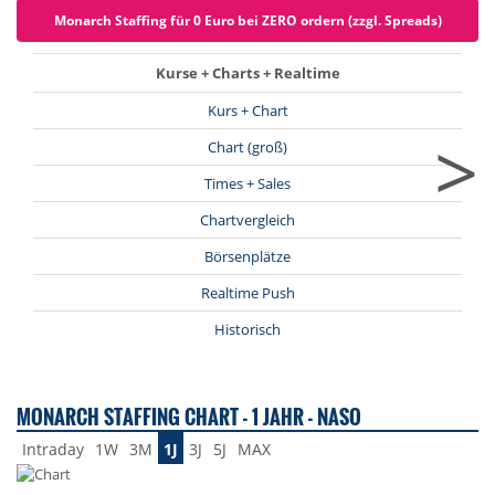
Monarch Staffing für 0 Euro bei ZERO ordern (zzgl. Spreads)
Kurse + Charts + Realtime
Kurs + Chart
>
Chart (groß)
Times + Sales
Chartvergleich
Börsenplätze
Realtime Push
Historisch
MONARCH STAFFING CHART - 1 JAHR - NASO
Intraday
1W
3M
1J
3J
5J
MAX