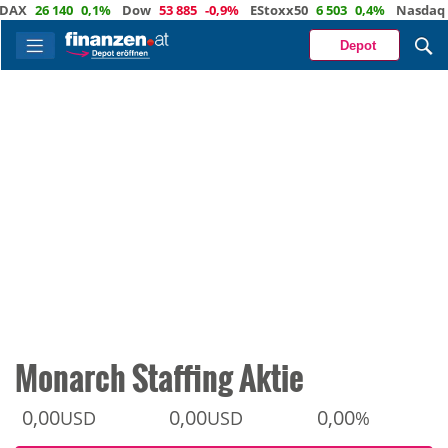
26 140
0,1%
Dow
53 885
-0,9%
EStoxx50
6 503
0,4%
Nasdaq
29 3
Depot
Monarch Staffing Aktie
0,00
0,00
0,00
USD
USD
%