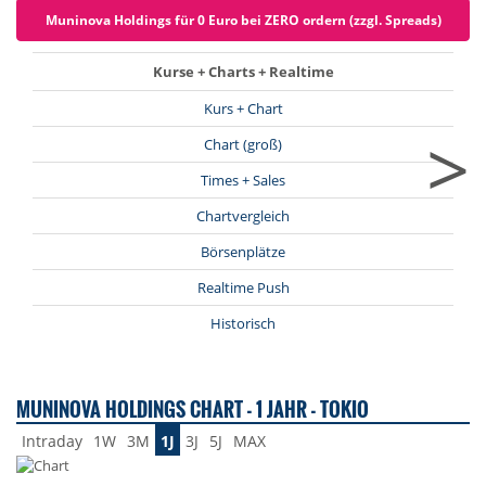
Muninova Holdings für 0 Euro bei ZERO ordern (zzgl. Spreads)
Kurse + Charts + Realtime
Kurs + Chart
>
Chart (groß)
Times + Sales
Chartvergleich
Börsenplätze
Realtime Push
Historisch
MUNINOVA HOLDINGS CHART - 1 JAHR - TOKIO
Intraday
1W
3M
1J
3J
5J
MAX