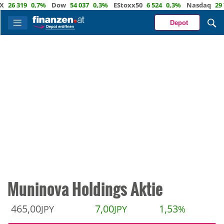
 319
0,7%
Dow
54 037
0,3%
EStoxx50
6 524
0,3%
Nasdaq
29 722
Depot
Muninova Holdings Aktie
465,00
7,00
1,53
JPY
JPY
%