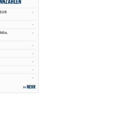
ENNZAHLEN
 EUR
-
-
Mio.
-
-
-
-
-
-
MEHR