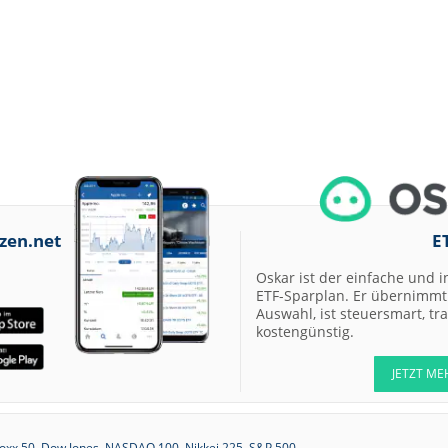
zen.net
E
Oskar ist der einfache und i
ETF-Sparplan. Er übernimmt 
Auswahl, ist steuersmart, t
kostengünstig.
JETZT ME
oxx 50
Dow Jones
NASDAQ 100
Nikkei 225
S&P 500