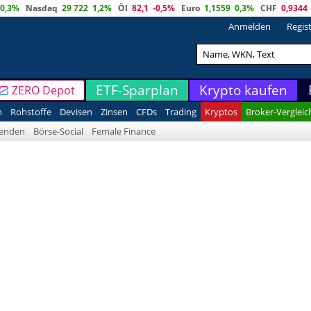
0,3%
Nasdaq
29 722
1,2%
Öl
82,1
-0,5%
Euro
1,1559
0,3%
CHF
0,9344
Anmelden
Regis
ETF-Sparplan
Krypto kaufen
ZERO Depot
n
Rohstoffe
Devisen
Zinsen
CFDs
Trading
Kryptos
Broker-Vergleic
denden
Börse-Social
Female Finance