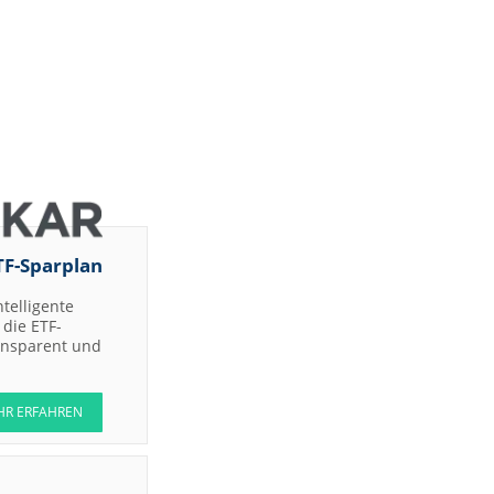
TF-Sparplan
ntelligente
die ETF-
ransparent und
HR ERFAHREN