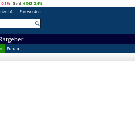
-0,1%
Gold
4 342
2,4%
trieren?
Fan werden
Ratgeber
he
Forum