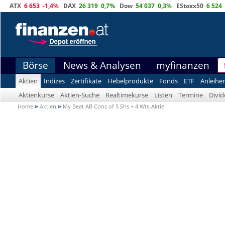
ATX
6 653
-1,4%
DAX
26 319
0,7%
Dow
54 037
0,3%
EStoxx50
6 524
Börse
News & Analysen
myfinanzen
Aktien
Indizes
Zertifikate
Hebelprodukte
Fonds
ETF
Anleihe
Aktienkurse
Aktien-Suche
Realtimekurse
Listen
Termine
Divi
Home
»
Aktien
»
My Beat AB Cons of 5 Shs + 4 Wts-Aktie