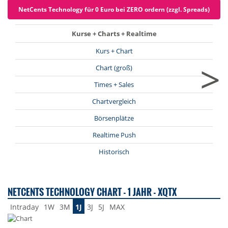
NetCents Technology für 0 Euro bei ZERO ordern (zzgl. Spreads)
Kurse + Charts + Realtime
Kurs + Chart
>
Chart (groß)
Times + Sales
Chartvergleich
Börsenplätze
Realtime Push
Historisch
NETCENTS TECHNOLOGY CHART - 1 JAHR - XQTX
Intraday
1W
3M
1J
3J
5J
MAX