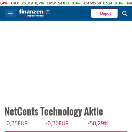
%
DAX
26 319
0,7%
Dow
54 037
0,3%
EStoxx50
6 524
0,3%
Nasda
Depot
NetCents Technology Aktie
0,25
-0,26
-50,29
EUR
EUR
%