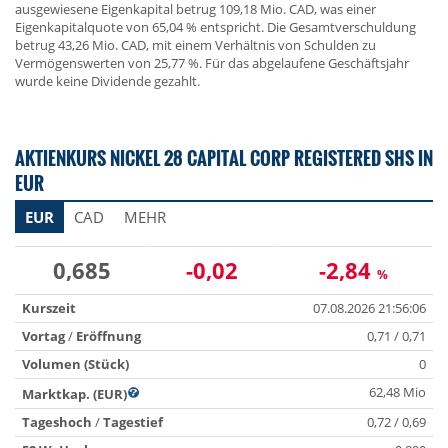
ausgewiesene Eigenkapital betrug 109,18 Mio. CAD, was einer
Eigenkapitalquote von 65,04 % entspricht. Die Gesamtverschuldung
betrug 43,26 Mio. CAD, mit einem Verhältnis von Schulden zu
Vermögenswerten von 25,77 %. Für das abgelaufene Geschäftsjahr
wurde keine Dividende gezahlt.
AKTIENKURS NICKEL 28 CAPITAL CORP REGISTERED SHS IN
EUR
EUR
CAD
MEHR
0,685
-0,02
-2,84
%
Kurszeit
07.08.2026 21:56:06
Vortag
/
Eröffnung
0,71 / 0,71
Volumen (Stück)
0
62,48 Mio
Marktkap. (EUR)
Tageshoch
/
Tagestief
0,72 / 0,69