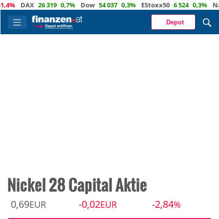
%
DAX
26 319
0,7%
Dow
54 037
0,3%
EStoxx50
6 524
0,3%
Nasda
Depot
Nickel 28 Capital Aktie
0,69
-0,02
-2,84
EUR
EUR
%