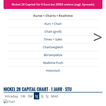
Nickel 28 Capital für 0 Euro bei ZERO ordern (zzgl. Spreads)
Kurse + Charts + Realtime
Kurs + Chart
>
Chart (groß)
Times + Sales
Chartvergleich
Börsenplätze
Realtime Push
Historisch
NICKEL 28 CAPITAL CHART - 1 JAHR - STU
Intraday
1W
3M
1J
3J
5J
MAX