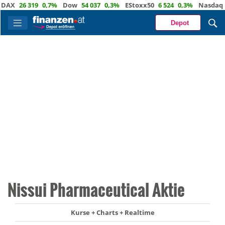
X
26 319
0,7%
Dow
54 037
0,3%
EStoxx50
6 524
0,3%
Nasdaq
29 
Depot
Nissui Pharmaceutical Aktie
Kurse + Charts + Realtime