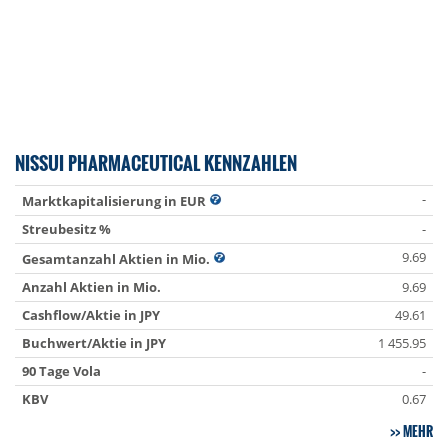
NISSUI PHARMACEUTICAL KENNZAHLEN
-
Marktkapitalisierung in EUR
Streubesitz %
-
9.69
Gesamtanzahl Aktien in Mio.
Anzahl Aktien in Mio.
9.69
Cashflow/Aktie in JPY
49.61
Buchwert/Aktie in JPY
1 455.95
90 Tage Vola
-
KBV
0.67
MEHR