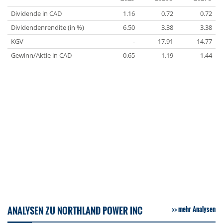
Dividende in CAD
1.16
0.72
0.72
Dividendenrendite (in %)
6.50
3.38
3.38
KGV
-
17.91
14.77
Gewinn/Aktie in CAD
-0.65
1.19
1.44
ANALYSEN ZU NORTHLAND POWER INC
mehr Analysen