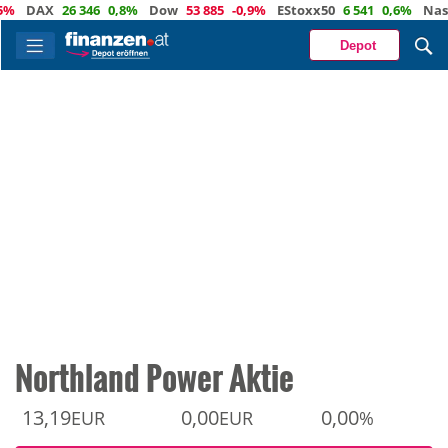
DAX
26 346
0,8%
Dow
53 885
-0,9%
EStoxx50
6 541
0,6%
Nasdaq
Depot
Northland Power Aktie
13,19
0,00
0,00
EUR
EUR
%