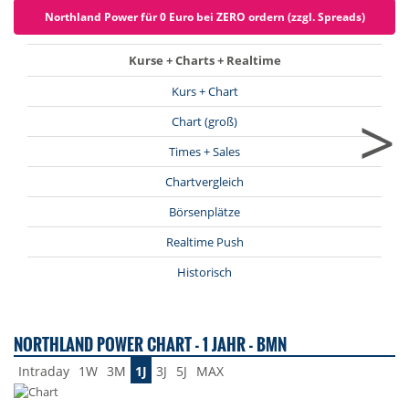
Northland Power für 0 Euro bei ZERO ordern (zzgl. Spreads)
Kurse + Charts + Realtime
Kurs + Chart
>
Chart (groß)
Times + Sales
Chartvergleich
Börsenplätze
Realtime Push
Historisch
NORTHLAND POWER CHART - 1 JAHR - BMN
Intraday
1W
3M
1J
3J
5J
MAX