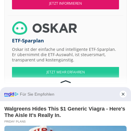
JETZT INFORMIEREN
ETF-Sparplan
Oskar ist der einfache und intelligente ETF-Sparplan.
Er übernimmt die ETF-Auswahl, ist steuersmart,
transparent und kostengünstig.
JETZT MEHR ERFAHREN
Für Sie Empfohlen
Aktien ATX
DAX
EuroStoxx 50
Dow Jones
NASDAQ 100
Nikkei 225
Walgreens Hides This $1 Generic Viagra - Here's
S&P 500
The Aisle It's Really In.
FRIDAY PLANS
Weitere Aktien:
New Destiny Mining
ENBW Energie Baden-Wuerttemberg
LVMH