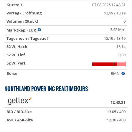
Kurszeit
07.08.2026 12:43:31
Vortag
/
Eröffnung
13,19 / 13,19
Volumen (Stück)
0
3,42 Mrd
Marktkap. (EUR)
Tageshoch
/
Tagestief
13,19 / 13,19
52 W. Hoch
16,14
52 W. Tief
9,80
52 W. Perf.
Börse
BMN
NORTHLAND POWER INC REALTIMEKURS
12:43:31
BID / BID-Size
13.05 / 400
ASK / ASK-Size
13.30 / 400