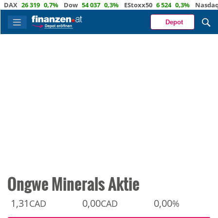
X
26 319
0,7%
Dow
54 037
0,3%
EStoxx50
6 524
0,3%
Nasdaq
29 
Depot
Ongwe Minerals Aktie
1,31
0,00
0,00
CAD
CAD
%