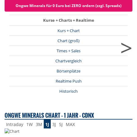
Ongwe Minerals für 0 Euro bei ZERO ordern (zzgl. Spreads)
Kurse + Charts + Realtime
Kurs + Chart
>
Chart (groß)
Times + Sales
Chartvergleich
Börsenplätze
Realtime Push
Historisch
ONGWE MINERALS CHART - 1 JAHR - CDNX
Intraday
1W
3M
1J
3J
5J
MAX