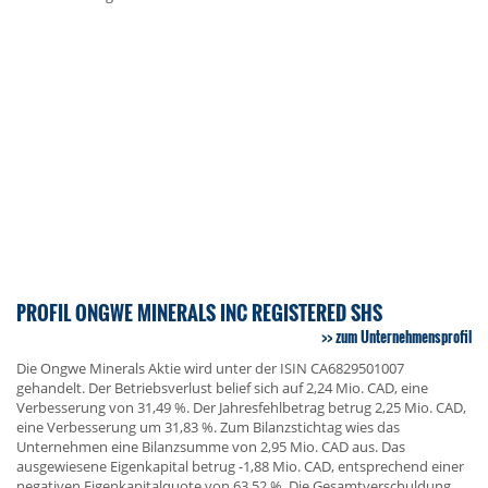
PROFIL ONGWE MINERALS INC REGISTERED SHS
zum Unternehmensprofil
Die Ongwe Minerals Aktie wird unter der ISIN CA6829501007
gehandelt. Der Betriebsverlust belief sich auf 2,24 Mio. CAD, eine
Verbesserung von 31,49 %. Der Jahresfehlbetrag betrug 2,25 Mio. CAD,
eine Verbesserung um 31,83 %. Zum Bilanzstichtag wies das
Unternehmen eine Bilanzsumme von 2,95 Mio. CAD aus. Das
ausgewiesene Eigenkapital betrug -1,88 Mio. CAD, entsprechend einer
negativen Eigenkapitalquote von 63,52 %. Die Gesamtverschuldung