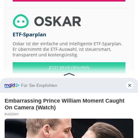
ETF-Sparplan
Oskar ist der einfache und intelligente ETF-Sparplan.
Er übernimmt die ETF-Auswahl, ist steuersmart,
transparent und kostengünstig.
JETZT MEHR ERFAHREN
Für Sie Empfohlen
Embarrassing Prince William Moment Caught
Aktien ATX
DAX
EuroStoxx 50
Dow Jones
NASDAQ 100
Nikkei 225
On Camera (Watch)
S&P 500
BUZZDAY
Weitere Aktien:
Anglesey Mining
First Phosphate
DCM Shriram Fine Chemicals
Altech Advanced Materials
M Evo Global Acquisition a