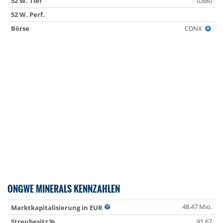
52 W. Tief
0,880
52 W. Perf.
Börse
CDNX
ONGWE MINERALS KENNZAHLEN
48.47 Mio.
Marktkapitalisierung in EUR
Streubesitz %
91.67