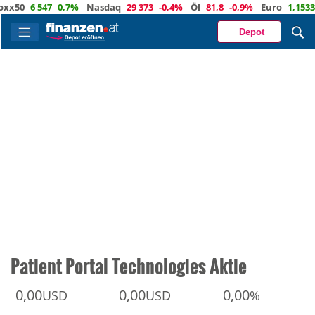
0
6 547
0,7%
Nasdaq
29 373
-0,4%
Öl
81,8
-0,9%
Euro
1,1533
0,
Depot
Patient Portal Technologies Aktie
0,00
0,00
0,00
USD
USD
%