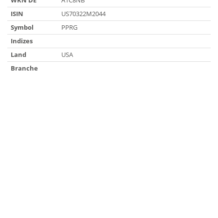
WKN DE
A1C8NB
ISIN
US70322M2044
Symbol
PPRG
Indizes
Land
USA
Branche