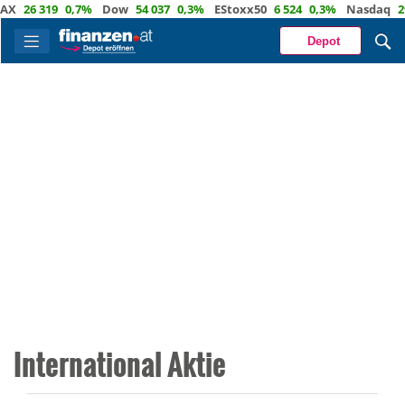
X
26 319
0,7%
Dow
54 037
0,3%
EStoxx50
6 524
0,3%
Nasdaq
29 
Depot
International Aktie