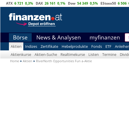
ATX
6 721
0,3%
DAX
26 161
0,1%
Dow
54 349
0,5%
EStoxx50
6 506
Börse
News & Analysen
myfinanzen
Aktien
Indizes
Zertifikate
Hebelprodukte
Fonds
ETF
Anleihe
Aktienkurse
Aktien-Suche
Realtimekurse
Listen
Termine
Divi
Home
»
Aktien
»
RiverNorth Opportunities Fun a-Aktie