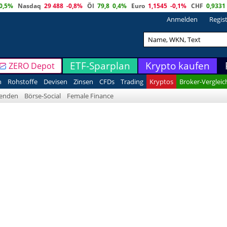
0,5%
Nasdaq
29 488
-0,8%
Öl
79,8
0,4%
Euro
1,1545
-0,1%
CHF
0,9331
Anmelden
Regis
ETF-Sparplan
Krypto kaufen
ZERO Depot
n
Rohstoffe
Devisen
Zinsen
CFDs
Trading
Kryptos
Broker-Vergleic
denden
Börse-Social
Female Finance