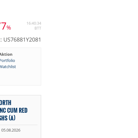
77
16:40:34
%
BTT
N: US76881Y2081
Aktion
Portfolio
Watchlist
NORTH
INC CUM RED
SHS (A)
05.08.2026