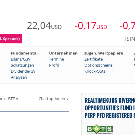
22,04
-0,17
-0,
USD
USD
ISI
l. Spreads)
Fundamental
Unternehmen
zugeh. Wertpapiere
Bilanz/GuV
Termine
Zertifikate
Schätzungen
Profil
Optionsscheine
Dividende/GV
Knock-Outs
Analysen
rse: BTT ∨
Chartoptionen ∨
REALTIMEKURS RIVER
OPPORTUNITIES FUND 
PERP PFD REGISTERED 