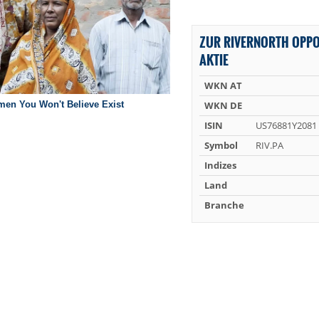
ZUR RIVERNORTH OPPO
AKTIE
WKN AT
WKN DE
ISIN
US76881Y2081
Symbol
RIV.PA
Indizes
Land
Branche