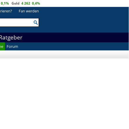
0,1%
Gold
4 262
0,4%
trieren?
Fan werden
Ratgeber
he
Forum