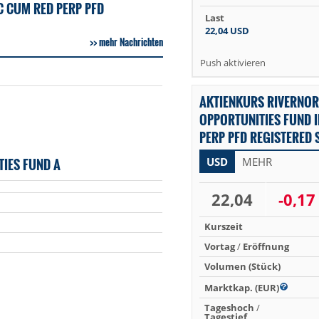
C CUM RED PERP PFD
Last
22,04
USD
mehr Nachrichten
Push aktivieren
AKTIENKURS RIVERNO
OPPORTUNITIES FUND 
PERP PFD REGISTERED S
IES FUND A
USD
MEHR
22,04
-0,17
Kurszeit
Vortag
/
Eröffnung
Volumen (Stück)
Marktkap. (EUR)
Tageshoch
/
Tagestief