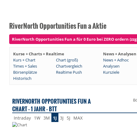
RiverNorth Opportunities Fun a Aktie
RiverNorth Opportunities Fun a für 0 Euro bei ZERO ordern (zzg
Kurse + Charts + Realtime
News + Analysen
Kurs + Chart
Chart (groß)
News + Adhoc
Times + Sales
Chartvergleich
Analysen
Börsenplätze
Realtime Push
Kursziele
Historisch
RIVERNORTH OPPORTUNITIES FUN A
Bö
CHART - 1 JAHR - BTT
Intraday
1W
3M
1J
3J
5J
MAX